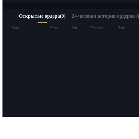
Открытые ордера
(
0
)
24-часовая история ордеров (
Дата
Пара
Тип
Сторона
Цена
О Bitrue