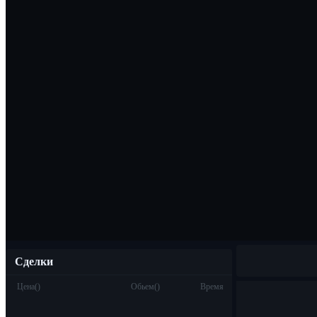
Скачать прило
Русский
Сделки
Цена
(
)
Обьем
(
)
Время