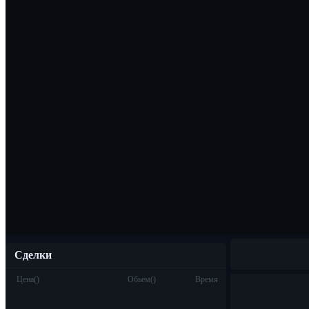
Скачать прило
Русский
Сделки
Цена
(
)
Обьем
(
)
Время