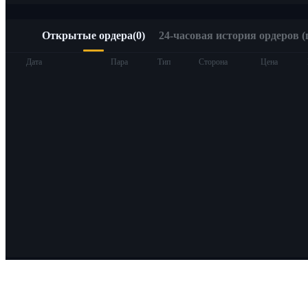
Открытые ордера
(
0
)
24-часовая история ордеров (
Дата
Пара
Тип
Сторона
Цена
О Bitrue