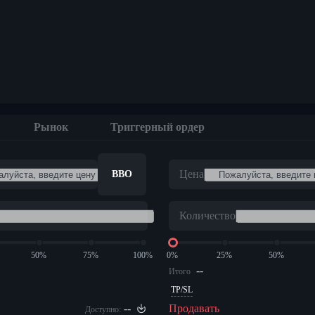
м
Рынок
Триггерный ордер
Цена
BBO
Количество
50%
75%
100%
0%
25%
50%
--
Итого
TP/SL
--
Продавать
Доступно: