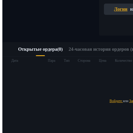
Быстрый доступ к Web3 через Alpha Trading
Логин
и
Открытые ордера
(
0
)
24-часовая история ордеров (
Фьючерсы
Дата
Пара
Тип
Сторона
Цена
Количество
Войдите
или
За
USDT-фьючерсы
Фьючерсы с использованием USDT в качестве обеспечен