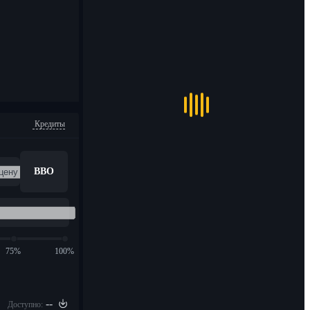
Кредиты
BBO
75%
100%
--
Доступно: