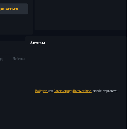
роваться
Активы
ло
Действие
Войдите
или
Зарегистрируйтесь сейчас
, чтобы торговать