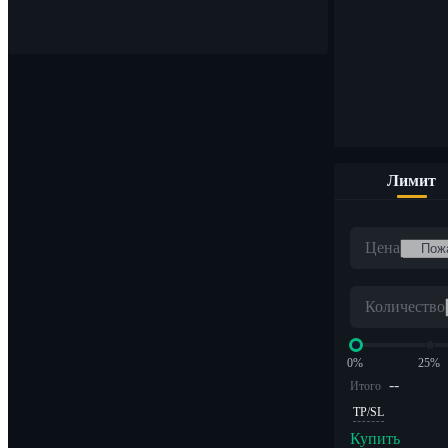
Покупайте и продавайте цифровые валюты по 1000 пара
Лимит
ETF
Цена
Криптоторговля с кредитным плечом
Количество
0%
25%
--
Итого
TP/SL
Купить
Альфа