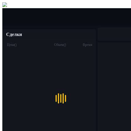
Покупка/Продажа
Сделки
Цена
(
)
Обьем
(
)
Время
Торговля
Спот