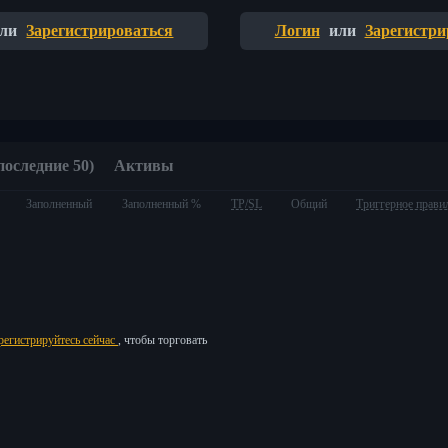
ли
Зарегистрироваться
Логин
или
Зарегистри
последние 50)
Активы
Заполненный
Заполненный %
TP/SL
Общий
Триггерное прави
регистрируйтесь сейчас
, чтобы торговать
ия