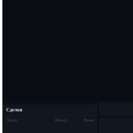
Скачать прило
Русский
Сделки
Цена
(
)
Обьем
(
)
Время