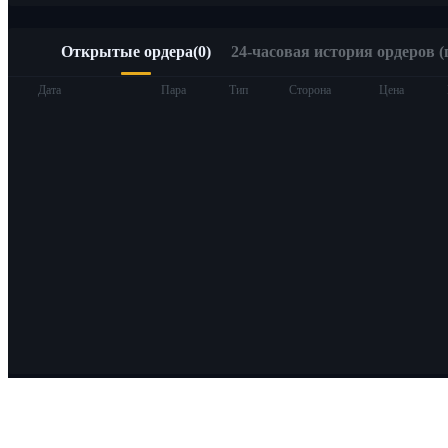
Открытые ордера
(
0
)
24-часовая история ордеров (
Дата
Пара
Тип
Сторона
Цена
О Bitrue