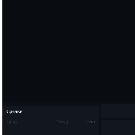
Скачать прило
Русский
Сделки
Цена
(
)
Обьем
(
)
Время