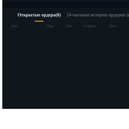
Открытые ордера
(
0
)
24-часовая история ордеров (
Дата
Пара
Тип
Сторона
Цена
О Bitrue