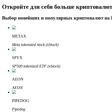
Откройте для себя больше криптовалю
Блокировки BTR
Выбор новейших и популярных криптовалют на
Эксклюзивные инвестиции для владельцев BTR
METAX
Meta tokenized stock (xStock)
SPYX
SP500 tokenized ETF (xStock)
Кредиты
AEON
Сервис заимствований, обеспеченных криптовалютой
AEON
PIPEDOG
Pipedog