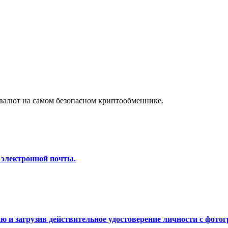
а копи-трейдинг
валют на самом безопасном криптообменнике.
 т. д.
 электронной почты.
 и загрузив действительное удостоверение личности с фотог