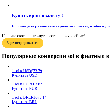
Гид
Купить криптовалюту！
Руководство для начинающих по фьючерсам
Используйте различные варианты оплаты, чтобы купить
Начните свое крипто-путешествие прямо сейчас!
Зарегистрироваться
Популярные конверсии sol в фиатные 
Торговые стратегии
1
sol
к
USD
$
73.79
Купить за USD
Узнайте, как оставаться прибыльным
1
sol
к
EUR
€
63.82
Купить за EUR
1
sol
к
BRL
R$
376.14
Купить за BRL