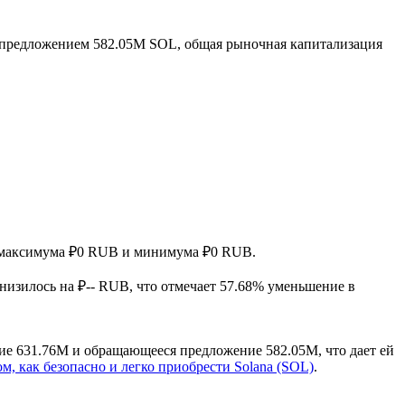
предложением 582.05M SOL, общая рыночная капитализация
ув максимума ₽0 RUB и минимума ₽0 RUB.
снизилось на ₽-- RUB, что отмечает 57.68% уменьшение в
ие 631.76M и обращающееся предложение 582.05M, что дает ей
ом, как безопасно и легко приобрести Solana (SOL)
.