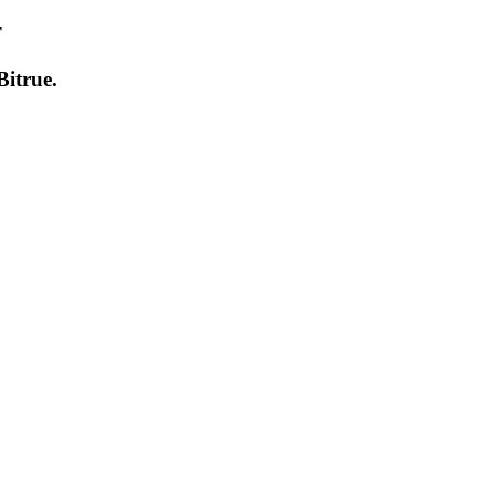
т
Bitrue
.