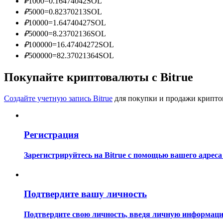
₽
1000
=
0.16474042
SOL
Станьте копи-трейдером
₽
5000
=
0.82370213
SOL
₽
10000
=
1.64740427
SOL
Наслаждайтесь распределением прибыли и комиссиями з
₽
50000
=
8.23702136
SOL
₽
100000
=
16.47404272
SOL
₽
500000
=
82.37021364
SOL
Покупайте криптовалюты с Bitrue
Создайте учетную запись Bitrue
для покупки и продажи крипто
Информация
Регистрация
Анализ больших данных, включая торговую информацию и
Зарегистрируйтесь на Bitrue с помощью вашего адреса
Подтвердите вашу личность
Подтвердите свою личность, введя личную информацию