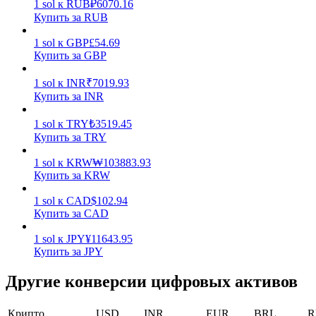
1
sol
к
RUB
₽
6070.16
Купить за RUB
Заработок
1
sol
к
GBP
£
54.69
Купить за GBP
1
sol
к
INR
₹
7019.93
Купить за INR
1
sol
к
TRY
₺
3519.45
Купить за TRY
1
sol
к
KRW
₩
103883.93
Силовая свинья
Купить за KRW
Получайте конкурентные награды ежедневно
1
sol
к
CAD
$
102.94
Купить за CAD
1
sol
к
JPY
¥
11643.95
Купить за JPY
Другие конверсии цифровых активов
Крипто
USD
INR
EUR
BRL
R