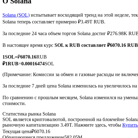
О Solana
Solana (SOL)
испытывает восходящий тренд на этой неделе, те
Solana теперь составляет примерно ₽3.49T RUB.
Фьючерсы на COIN-M
За последние 24 часа объем торгов Solana достиг ₽276.98K RU
Криптовалютные фьючерсы
В настоящее время курс
SOL к RUB
составляет ₽6070.16 RUB
1
SOL
=
₽
6070.16
RUB
TradFi
₽
1
RUB
=
0.00016474
SOL
Деривативы на акции, форекс, драгоценные металлы и с
(Примечание: Комиссии за обмен и газовые расходы не включе
За последние 7 дней цена Solana изменилась на увеличилось на
По сравнению с прошлым месяцем, Solana изменился на уменьш
стоимости.
Статистика рынка Solana
SOL является криптовалютой, построенной на блокчейне Solan
рыночную капитализацию 3.49T. Нажмите здесь, чтобы
Купить
Текущая цена
₽
6070.16
USDC фьючерсы
Обращающееся предложение
582.05M