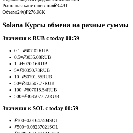
Рыночная капитализация
₽
3.49T
Фьючерсы с использованием USDC в качестве обеспечен
Объем(24ч)
₽
276.98K
Solana Курсы обмена на разные суммы
Значения к RUB с today 00:59
0.1
=
₽
607.02
RUB
0.5
=
₽
3035.08
RUB
1
=
₽
6070.16
RUB
Копирование торговли
5
=
₽
30350.78
RUB
10
=
₽
60701.55
RUB
Присоединяйтесь к лучшим трейдерам
50
=
₽
303507.77
RUB
100
=
₽
607015.54
RUB
500
=
₽
3035077.72
RUB
Значения к SOL с today 00:59
₽
100
=
0.01647404
SOL
₽
500
=
0.08237021
SOL