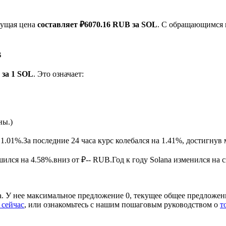
кущая цена
составляет ₽6070.16 RUB за SOL
. С обращающимся 
B
 за 1 SOL
. Это означает:
ырьевые товары
ны.)
 1.01%.
За последние 24 часа курс колебался на 1.41%, достигн
ился на 4.58%.вниз от ₽-- RUB.
Год к году Solana изменился на 
a. У нее максимальное предложение 0, текущее общее предложен
 сейчас
, или ознакомьтесь с нашим пошаговым руководством о
т