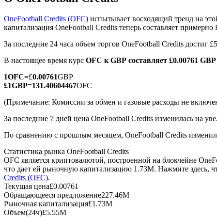
OneFootball Credits (OFC)
испытывает восходящий тренд на это
капитализация OneFootball Credits теперь составляет примерно
За последние 24 часа объем торгов OneFootball Credits достиг 
Фьючерсы на COIN-M
В настоящее время курс
OFC к GBP
составляет £0.00761 GBP
Криптовалютные фьючерсы
1
OFC
=
£
0.00761
GBP
£
1
GBP
=
131.40604467
OFC
TradFi
(Примечание: Комиссии за обмен и газовые расходы не включе
Деривативы на акции, форекс, драгоценные металлы и с
За последние 7 дней цена OneFootball Credits изменилась на ув
По сравнению с прошлым месяцем, OneFootball Credits изменил
Статистика рынка OneFootball Credits
OFC является криптовалютой, построенной на блокчейне OneFo
что дает ей рыночную капитализацию 1.73M. Нажмите здесь, 
Credits (OFC)
.
Текущая цена
£
0.00761
Обращающееся предложение
227.46M
Рыночная капитализация
£
1.73M
USDC фьючерсы
Объем(24ч)
£
5.55M