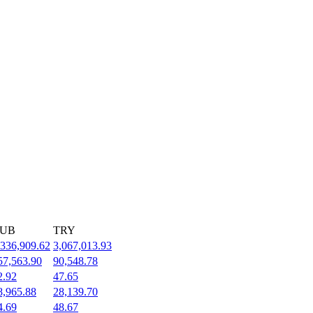
UB
TRY
,336,909.62
3,067,013.93
57,563.90
90,548.78
2.92
47.65
8,965.88
28,139.70
4.69
48.67