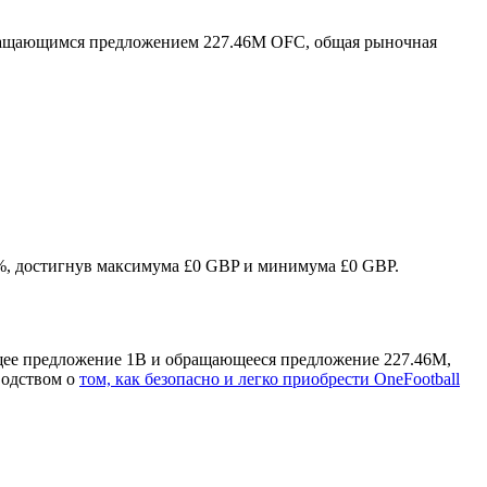
ращающимся предложением 227.46M OFC, общая рыночная
48%, достигнув максимума £0 GBP и минимума £0 GBP.
общее предложение 1B и обращающееся предложение 227.46M,
водством о
том, как безопасно и легко приобрести OneFootball