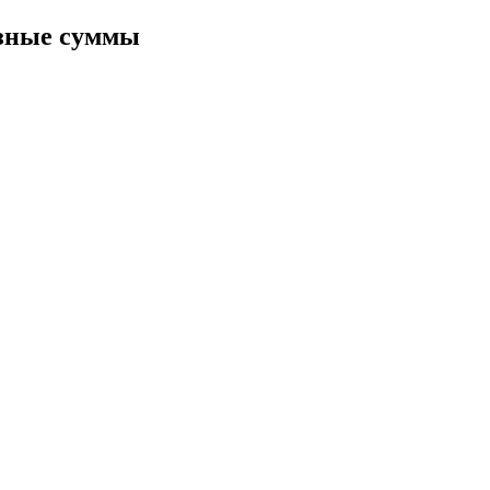
ия
азные суммы