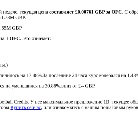
й неделе, текущая цена
составляет £0.00761 GBP за OFC
. С об
 £1.73M GBP.
£5.55M GBP
 за 1 OFC
. Это означает:
ны.)
ырьевые товары
еличилось на 17.48%.
За последние 24 часа курс колебался на 1.
ся на уменьшился на 30.86%.вниз от £-- GBP.
otball Credits. У нее максимальное предложение 1B, текущее 
чтобы
Купить сейчас
, или ознакомьтесь с нашим пошаговым руко