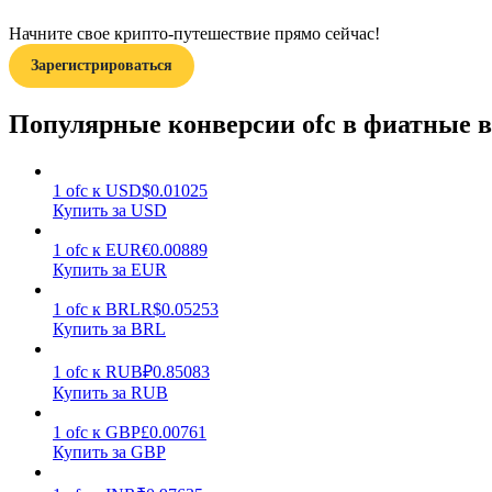
Начните свое крипто-путешествие прямо сейчас!
Гид
Зарегистрироваться
Руководство для начинающих по фьючерсам
Популярные конверсии ofc в фиатные 
1
ofc
к
USD
$
0.01025
Купить за USD
1
ofc
к
EUR
€
0.00889
Купить за EUR
1
ofc
к
BRL
R$
0.05253
Торговые стратегии
Купить за BRL
Узнайте, как оставаться прибыльным
1
ofc
к
RUB
₽
0.85083
Купить за RUB
1
ofc
к
GBP
£
0.00761
Купить за GBP