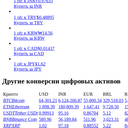
1
ofc
к
INR
₹
0.97635
Купить за INR
Заработок
1
ofc
к
TRY
₺
0.48895
Купить за TRY
1
ofc
к
KRW
₩
14.56
Купить за KRW
1
ofc
к
CAD
$
0.01437
Купить за CAD
1
ofc
к
JPY
¥
1.62
Купить за JPY
Силовая свинья
Другие конверсии цифровых активов
Получайте конкурентные награды ежедневно
Крипто
USD
INR
EUR
BRL
R
BTC
Bitcoin
64,301.21
6,124,266.87
55,800.34
329,518.03
5
ETH
Ethereum
1,898.39
180,809.39
1,647.41
9,728.50
1
USDT
Tether USDt
0.99913
95.16
0.86704
5.12
8
BNB
Binance Coin
589.96
56,189.84
511.96
3,023.31
4
XRP
XRP
1.02
97.18
0.88552
5.22
8