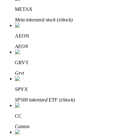
METAX
Блокировки BTR
Meta tokenized stock (xStock)
Эксклюзивные инвестиции для владельцев BTR
AEON
AEON
GRVT
Grvt
SPYX
Кредиты
SP500 tokenized ETF (xStock)
Сервис заимствований, обеспеченных криптовалютой
CC
Canton