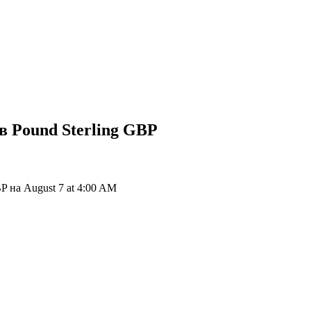
в Pound Sterling
GBP
P на August 7 at 4:00 AM
ия