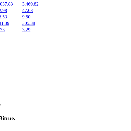
,037.83
3,469.82
2.98
47.68
6.53
9.50
31.39
305.38
.73
3.29
т
Bitrue
.