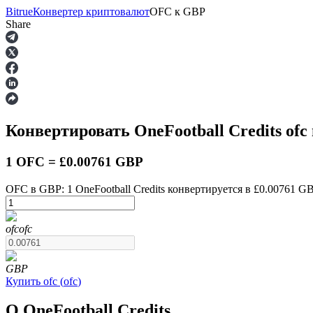
Bitrue
Конвертер криптовалют
OFC
к
GBP
Share
Фьючерсы
Конвертировать OneFootball Credits
ofc
1 OFC = £0.00761 GBP
OFC в GBP: 1 OneFootball Credits конвертируется в £0.00761 GB
USDT-фьючерсы
ofc
ofc
Фьючерсы с использованием USDT в качестве обеспечен
GBP
Купить
ofc
(
ofc
)
О OneFootball Credits