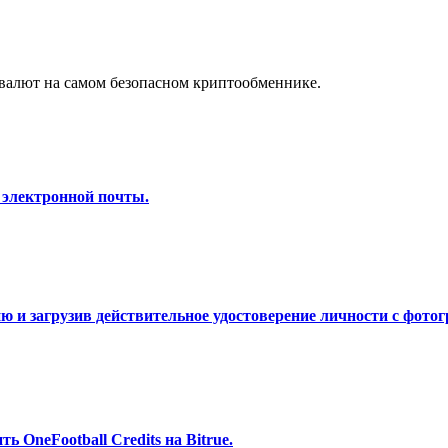
а копи-трейдинг
валют на самом безопасном криптообменнике.
 электронной почты.
 т. д.
 и загрузив действительное удостоверение личности с фотог
 OneFootball Credits на Bitrue.