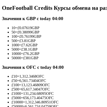
Фьючерсы с использованием USDC в качестве обеспечен
OneFootball Credits Курсы обмена на р
Значения к GBP с today 04:00
10
=
£
0.07619
GBP
50
=
£
0.38099
GBP
100
=
£
0.76199
GBP
500
=
£
3.81
GBP
1000
=
£
7.62
GBP
5000
=
£
38.1
GBP
10000
=
£
76.2
GBP
Копирование торговли
50000
=
£
381
GBP
Присоединяйтесь к лучшим трейдерам
Значения к OFC с today 04:00
£
10
=
1,312.3468
OFC
£
50
=
6,561.73404
OFC
£
100
=
13,123.46809
OFC
£
500
=
65,617.34047
OFC
£
1000
=
131,234.68095
OFC
£
5000
=
656,173.40475
OFC
£
10000
=
1,312,346.80951
OFC
£
50000
=
6,561,734.04759
OFC