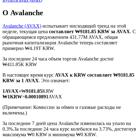
О Avalanche
Avalanche (AVAX)
испытывает нисходящий тренд на этой
неделе, текущая цена
составляет ₩9181.85 KRW за AVAX
. С
обращающимся предложением 431.77M AVAX, общая
Фьючерсы на COIN-M
рыночная капитализация Avalanche теперь составляет
примерно ₩4.19T KRW.
Криптовалютные фьючерсы
За последние 24 часа объем торгов Avalanche достиг
₩411.85K KRW
TradFi
В настоящее время курс
AVAX к KRW
составляет ₩9181.85
KRW за 1 AVAX
. Это означает:
Деривативы на акции, форекс, драгоценные металлы и
сырьевые товары
1
AVAX
=
₩
9181.85
KRW
₩
1
KRW
=
0.00010891
AVAX
(Примечание: Комиссии за обмен и газовые расходы не
включены.)
За последние 7 дней цена Avalanche изменилась на упало на
0.3%.
За последние 24 часа курс колебался на 3.73%, достигнув
максимума ₩0 KRW и минимума ₩0 KRW.