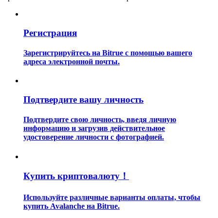
Регистрация
Зарегистрируйтесь на Bitrue с помощью вашего
адреса электронной почты.
Гид
Руководство для начинающих по фьючерсам
Подтвердите вашу личность
Подтвердите свою личность, введя личную
информацию и загрузив действительное
удостоверение личности с фотографией.
Купить криптовалюту！
Торговые стратегии
Используйте различные варианты оплаты, чтобы
купить Avalanche на Bitrue.
Узнайте, как оставаться прибыльным