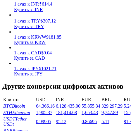
1
avax
к
INR
₹
614.4
Купить за INR
1
avax
к
TRY
₺
307.12
Купить за TRY
1
avax
к
KRW
₩
9181.85
Стейкинг
Купить за KRW
Высокая прибыль и мгновенный доступ
1
avax
к
CAD
$
9.04
Купить за CAD
1
avax
к
JPY
¥
1021.71
Купить за JPY
Другие конверсии цифровых активов
Крипто
USD
INR
EUR
BRL
RU
BTC
Bitcoin
64,366.16
6,128,435.00
55,855.34
329,297.29
5,2
Launchpool
ETH
Ethereum
1,905.37
181,414.68
1,653.43
9,747.89
155
USDT
Tether
0.99905
95.12
0.86695
5.11
81.
Гибкая ставка для заработка популярных токенов
USDt
BNB
Binance