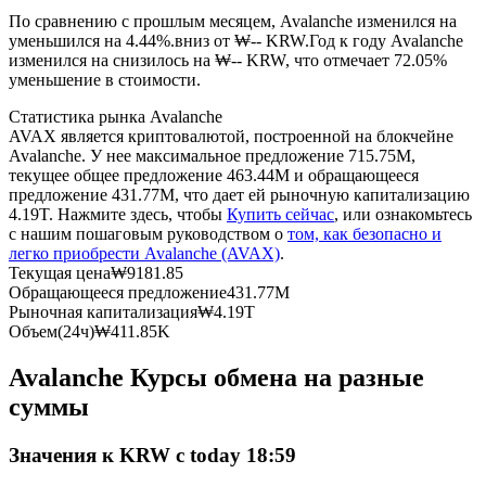
По сравнению с прошлым месяцем, Avalanche изменился на
уменьшился на 4.44%.вниз от ₩-- KRW.
Год к году Avalanche
USDC фьючерсы
изменился на снизилось на ₩-- KRW, что отмечает 72.05%
уменьшение в стоимости.
Фьючерсы с использованием USDC в качестве
обеспечения
Статистика рынка Avalanche
AVAX является криптовалютой, построенной на блокчейне
Avalanche. У нее максимальное предложение 715.75M,
текущее общее предложение 463.44M и обращающееся
предложение 431.77M, что дает ей рыночную капитализацию
4.19T. Нажмите здесь, чтобы
Купить сейчас
, или ознакомьтесь
с нашим пошаговым руководством о
том, как безопасно и
легко приобрести Avalanche (AVAX)
.
Текущая цена
₩
9181.85
Обращающееся предложение
431.77M
Рыночная капитализация
₩
4.19T
Копирование торговли
Объем(24ч)
₩
411.85K
Присоединяйтесь к лучшим трейдерам
Avalanche Курсы обмена на разные
суммы
Значения к KRW с today 18:59