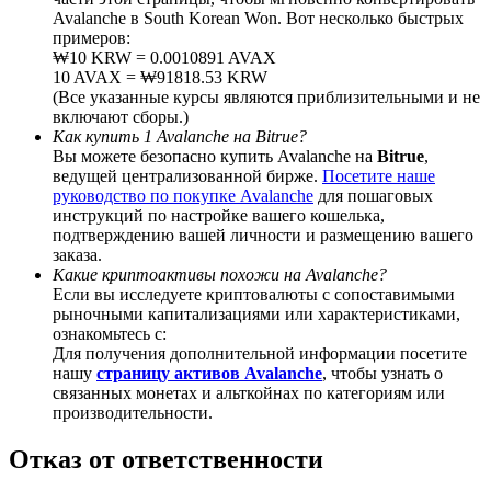
Avalanche в South Korean Won. Вот несколько быстрых
примеров:
₩10 KRW = 0.0010891 AVAX
10 AVAX = ₩91818.53 KRW
(Все указанные курсы являются приблизительными и не
Deposit CASHCAT & Win
включают сборы.)
Как купить 1 Avalanche на Bitrue?
Share 500000 CASHCAT prize pool
Вы можете безопасно купить Avalanche на
Bitrue
,
ведущей централизованной бирже.
Посетите наше
руководство по покупке Avalanche
для пошаговых
инструкций по настройке вашего кошелька,
подтверждению вашей личности и размещению вашего
Exclusive for BitMart Users
заказа.
Какие криптоактивы похожи на Avalanche?
Register & Trade to Win 500,000 USDT
Если вы исследуете криптовалюты с сопоставимыми
рыночными капитализациями или характеристиками,
ознакомьтесь с:
Для получения дополнительной информации посетите
Precious Metals Trading Carnival
нашу
страницу активов Avalanche
, чтобы узнать о
связанных монетах и альткойнах по категориям или
Trade Gold & Silver · 33,333 USDT Bonus
производительности.
Отказ от ответственности