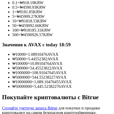
0.1
=
₩
918.19
KRW
0.5
=
₩
4590.93
KRW
1
=
₩
9181.85
KRW
5
=
₩
45909.27
KRW
10
=
₩
91818.53
KRW
Станьте копи-трейдером
50
=
₩
459092.66
KRW
100
=
₩
918185.31
KRW
Наслаждайтесь распределением прибыли и комиссиями
500
=
₩
4590926.57
KRW
за копи-трейдинг
Значения к AVAX с today 18:59
₩
10000
=
1.08910476
AVAX
₩
50000
=
5.44552382
AVAX
₩
100000
=
10.89104764
AVAX
₩
500000
=
54.45523822
AVAX
₩
1000000
=
108.91047645
AVAX
₩
5000000
=
544.55238227
AVAX
₩
10000000
=
1,089.10476455
AVAX
₩
50000000
=
5,445.52382276
AVAX
Информация
Анализ больших данных, включая торговую информацию
Покупайте криптовалюты с Bitrue
и т. д.
Создайте учетную запись Bitrue
для покупки и продажи
криптовалют на самом безопасном криптообменнике.