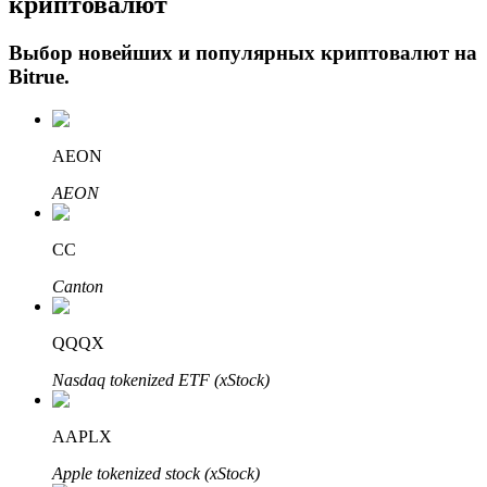
криптовалют
Выбор новейших и популярных криптовалют на
Bitrue
.
AEON
AEON
Авто Инвест
CC
Получите долгосрочную прибыль и гибкие проценты
Canton
QQQX
Nasdaq tokenized ETF (xStock)
AAPLX
Apple tokenized stock (xStock)
Изучите стейкинг