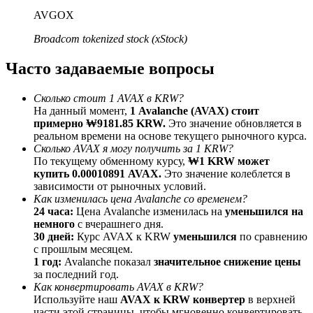
До 65% комиссии!
AVGOX
Broadcom tokenized stock (xStock)
Часто задаваемые вопросы
Сколько стоит 1 AVAX в KRW?
На данный момент,
1 Avalanche (AVAX) стоит
примерно ₩9181.85 KRW.
Это значение обновляется в
реальном времени на основе текущего рыночного курса.
Сколько AVAX я могу получить за 1 KRW?
Реферал
По текущему обменному курсу,
₩1 KRW может
купить 0.00010891 AVAX.
Это значение колеблется в
Пригласите друга, чтобы получить денежные
зависимости от рыночных условий.
вознаграждения
Как изменилась цена Avalanche со временем?
24 часа:
Цена Avalanche изменилась на
уменьшился на
Deposit CASHCAT & Win
немного
с вчерашнего дня.
30 дней:
Курс AVAX к KRW
уменьшился
по сравнению
с прошлым месяцем.
1 год:
Avalanche показал
значительное снижение цены
за последний год.
Как конвертировать AVAX в KRW?
Используйте наш
AVAX к KRW конвертер
в верхней
части этой страницы, чтобы мгновенно конвертировать