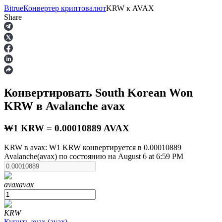
Bitrue
Конвертер криптовалют
KRW
к
AVAX
Share
Фьючерсы
Конвертировать South Korean Won
KRW
в Avalanche
avax
₩1 KRW = 0.00010889 AVAX
KRW в avax: ₩1 KRW конвертируется в 0.00010889
Avalanche(avax) по состоянию на August 6 at 6:59 PM
USDT-фьючерсы
Фьючерсы с использованием USDT в качестве
обеспечения
avax
avax
KRW
Купить
avax
(
avax
)