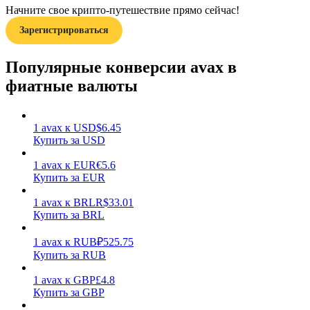
Начните свое крипто-путешествие прямо сейчас!
Зарегистрироваться
Популярные конверсии avax в
фиатные валюты
Заработок
1
avax
к
USD
$
6.45
Купить за USD
1
avax
к
EUR
€
5.6
Купить за EUR
1
avax
к
BRL
R$
33.01
Купить за BRL
1
avax
к
RUB
₽
525.75
Силовая свинья
Купить за RUB
Получайте конкурентные награды ежедневно
1
avax
к
GBP
£
4.8
Купить за GBP