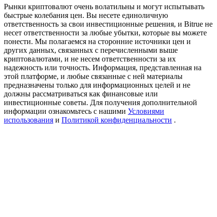
USDT New User Exclusive 10% APR
Рынки криптовалют очень волатильны и могут испытывать
быстрые колебания цен. Вы несете единоличную
USDT Flexible Staking | Daily Rewards
ответственность за свои инвестиционные решения, и Bitrue не
несет ответственности за любые убытки, которые вы можете
понести. Мы полагаемся на сторонние источники цен и
других данных, связанных с перечисленными выше
криптовалютами, и не несем ответственности за их
New Listing Futures Fest
надежность или точность. Информация, представленная на
этой платформе, и любые связанные с ней материалы
Trade New Futures, Win 200,000 USDT
предназначены только для информационных целей и не
должны рассматриваться как финансовые или
инвестиционные советы. Для получения дополнительной
информации ознакомьтесь с нашими
Условиями
использования
и
Политикой конфиденциальности
.
Crypto World Cup 2026: Grand Finale
77,777+3k Rewards