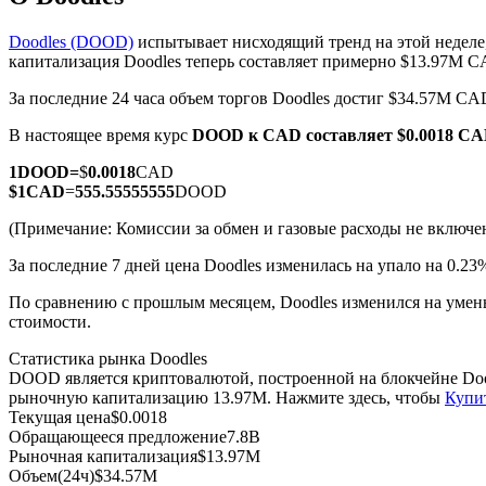
Doodles (DOOD)
испытывает нисходящий тренд на этой неделе
капитализация Doodles теперь составляет примерно $13.97M C
За последние 24 часа объем торгов Doodles достиг $34.57M CA
Фьючерсы на COIN-M
В настоящее время курс
DOOD к CAD
составляет $0.0018 C
Криптовалютные фьючерсы
1
DOOD
=
$
0.0018
CAD
$
1
CAD
=
555.55555555
DOOD
TradFi
(Примечание: Комиссии за обмен и газовые расходы не включе
Деривативы на акции, форекс, драгоценные металлы и с
За последние 7 дней цена Doodles изменилась на упало на 0.23
По сравнению с прошлым месяцем, Doodles изменился на умень
стоимости.
Статистика рынка Doodles
DOOD является криптовалютой, построенной на блокчейне Doo
рыночную капитализацию 13.97M. Нажмите здесь, чтобы
Купи
Текущая цена
$
0.0018
Обращающееся предложение
7.8B
Рыночная капитализация
$
13.97M
USDC фьючерсы
Объем(24ч)
$
34.57M