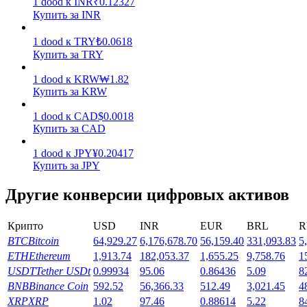
1
dood
к
INR
₹
0.12327
Купить за INR
Заработок
1
dood
к
TRY
₺
0.0618
Купить за TRY
1
dood
к
KRW
₩
1.82
Купить за KRW
1
dood
к
CAD
$
0.0018
Купить за CAD
1
dood
к
JPY
¥
0.20417
Купить за JPY
Силовая свинья
Другие конверсии цифровых активов
Получайте конкурентные награды ежедневно
Крипто
USD
INR
EUR
BRL
R
BTC
Bitcoin
64,929.27
6,176,678.70
56,159.40
331,093.83
5
ETH
Ethereum
1,913.74
182,053.37
1,655.25
9,758.76
1
USDT
Tether USDt
0.99934
95.06
0.86436
5.09
8
BNB
Binance Coin
592.52
56,366.33
512.49
3,021.45
4
XRP
XRP
1.02
97.46
0.88614
5.22
8