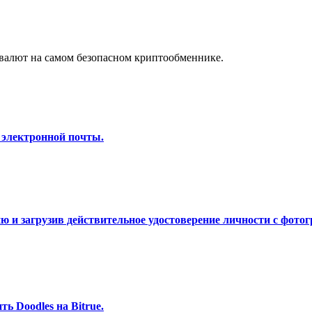
а копи-трейдинг
валют на самом безопасном криптообменнике.
 электронной почты.
 т. д.
 и загрузив действительное удостоверение личности с фотог
 Doodles на Bitrue.