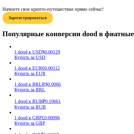
Начните свое крипто-путешествие прямо сейчас!
Гид
Зарегистрироваться
Руководство для начинающих по фьючерсам
Популярные конверсии dood в фиатны
1
dood
к
USD
$
0.00129
Купить за USD
1
dood
к
EUR
€
0.00112
Купить за EUR
1
dood
к
BRL
R$
0.0066
Торговые стратегии
Купить за BRL
Узнайте, как оставаться прибыльным
1
dood
к
RUB
₽
0.10661
Купить за RUB
1
dood
к
GBP
£
0.00096
Купить за GBP