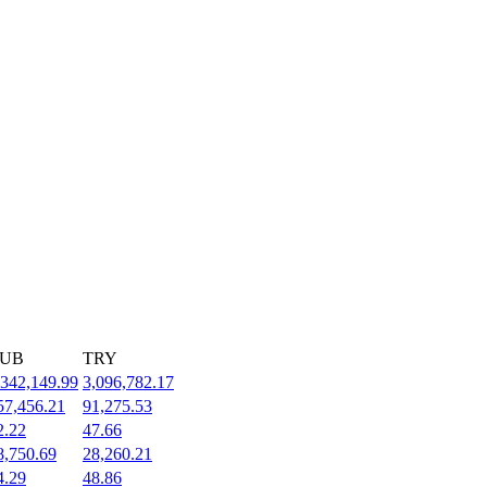
UB
TRY
,342,149.99
3,096,782.17
57,456.21
91,275.53
2.22
47.66
8,750.69
28,260.21
4.29
48.86