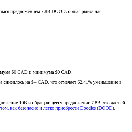
имся предложением 7.8B DOOD, общая рыночная
ксимума $0 CAD и минимума $0 CAD.
на снизилось на $-- CAD, что отмечает 62.41% уменьшение в
ложение 10B и обращающееся предложение 7.8B, что дает ей
о
том, как безопасно и легко приобрести Doodles (DOOD)
.