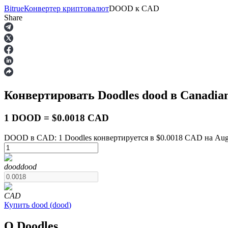
Bitrue
Конвертер криптовалют
DOOD
к
CAD
Share
Фьючерсы
Конвертировать Doodles
dood
в Canadian
1 DOOD = $0.0018 CAD
DOOD в CAD: 1 Doodles конвертируется в $0.0018 CAD на Augu
USDT-фьючерсы
dood
dood
Фьючерсы с использованием USDT в качестве обеспечен
CAD
Купить
dood
(
dood
)
О Doodles