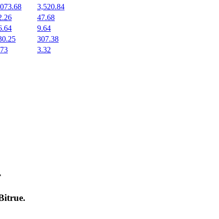
,073.68
3,520.84
2.26
47.68
6.64
9.64
30.25
307.38
.73
3.32
т
Bitrue
.