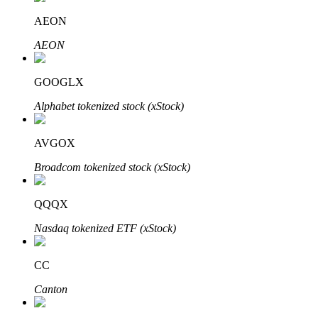
AEON
Блокировки BTR
AEON
Эксклюзивные инвестиции для владельцев BTR
GOOGLX
Alphabet tokenized stock (xStock)
AVGOX
Broadcom tokenized stock (xStock)
QQQX
Кредиты
Nasdaq tokenized ETF (xStock)
Сервис заимствований, обеспеченных криптовалютой
CC
Canton