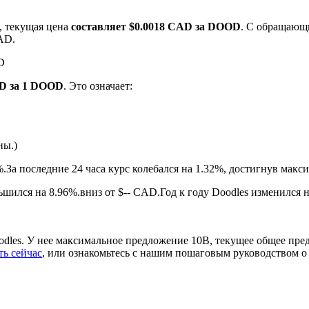
, текущая цена
составляет $0.0018 CAD за DOOD
. С обращающ
AD.
D
AD за 1 DOOD
. Это означает:
ны.)
ырьевые товары
%.
За последние 24 часа курс колебался на 1.32%, достигнув ма
шился на 8.96%.вниз от $-- CAD.
Год к году Doodles изменился 
dles. У нее максимальное предложение 10B, текущее общее пред
ть сейчас
, или ознакомьтесь с нашим пошаговым руководством 