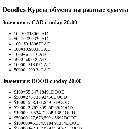
Фьючерсы с использованием USDC в качестве обеспечен
Doodles Курсы обмена на разные суммы
Значения к CAD с today 20:00
10
=
$
0.01806
CAD
50
=
$
0.09033
CAD
100
=
$
0.18067
CAD
500
=
$
0.90338
CAD
1000
=
$
1.81
CAD
5000
=
$
9.03
CAD
10000
=
$
18.07
CAD
Копирование торговли
50000
=
$
90.34
CAD
Присоединяйтесь к лучшим трейдерам
Значения к DOOD с today 20:00
$
100
=
55,347.18491
DOOD
$
500
=
276,735.92456
DOOD
$
1000
=
553,471.84913
DOOD
$
5000
=
2,767,359.24569
DOOD
$
10000
=
5,534,718.49138
DOOD
$
50000
=
27,673,592.45692
DOOD
$
100000
=
55,347,184.91384
DOOD
$
500000
=
276,735,924.56921
DOOD