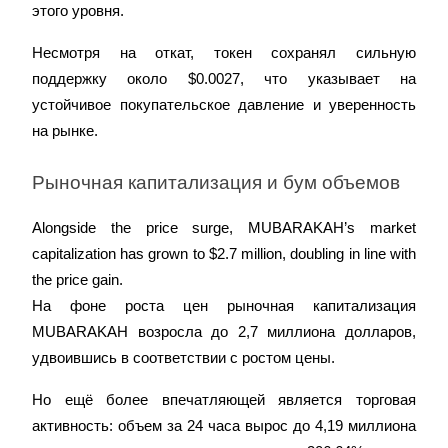
этого уровня.
Несмотря на откат, токен сохранял сильную 
поддержку около $0.0027, что указывает на 
устойчивое покупательское давление и уверенность 
на рынке.
Стейкинг
Высокая прибыль и мгновенный доступ
Рыночная капитализация и бум объемов
Alongside the price surge, MUBARAKAH’s market 
capitalization has grown to $2.7 million, doubling in line with 
the price gain.  

На фоне роста цен рыночная капитализация 
MUBARAKAH возросла до 2,7 миллиона долларов, 
удвоившись в соответствии с ростом цены.
Launchpool
Но ещё более впечатляющей является торговая 
Гибкая ставка для заработка популярных токенов
активность: объем за 24 часа вырос до 4,19 миллиона 