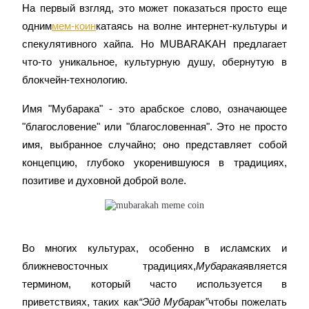
На первый взгляд, это может показаться просто еще 
одним
мем-коин
катаясь на волне интернет-культуры и 
USDC фьючерсы
спекулятивного хайпа. Но MUBARAKAH предлагает 
Фьючерсы с использованием USDC в качестве
что-то уникальное, культурную душу, обернутую в 
обеспечения
блокчейн-технологию.
Имя "Мубарака" - это арабское слово, означающее 
"благословение" или "благословенная". Это не просто 
имя, выбранное случайно; оно представляет собой 
концепцию, глубоко укоренившуюся в традициях, 
позитиве и духовной доброй воле.
Копирование торговли
Присоединяйтесь к лучшим трейдерам
Во многих культурах, особенно в исламских и 
ближневосточных традициях,
Мубарака
является 
термином, который часто используется в 
приветствиях, таких как
“Эйд Мубарак”
чтобы пожелать 