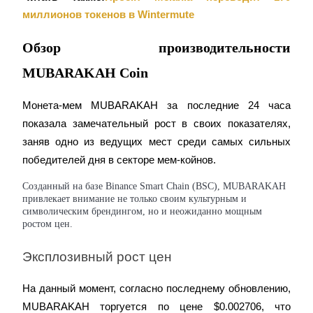
миллионов токенов в Wintermute
Обзор производительности
MUBARAKAH Coin
Гид
Монета-мем MUBARAKAH за последние 24 часа 
показала замечательный рост в своих показателях, 
Руководство для начинающих по фьючерсам
заняв одно из ведущих мест среди самых сильных 
победителей дня в секторе мем-койнов.
Созданный на базе Binance Smart Chain (BSC), MUBARAKAH
привлекает внимание не только своим культурным и
символическим брендингом, но и неожиданно мощным
ростом цен.
Эксплозивный рост цен
Торговые стратегии
На данный момент, согласно последнему обновлению, 
Узнайте, как оставаться прибыльным
MUBARAKAH торгуется по цене $0.002706, что 