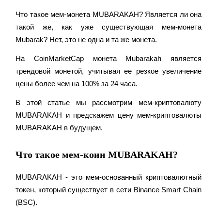
Что такое мем-монета MUBARAKAH? Является ли она 
такой же, как уже существующая мем-монета 
Mubarak? Нет, это не одна и та же монета.
На CoinMarketCap монета Mubarakah является 
Фьючерсы на COIN-M
трендовой монетой, учитывая ее резкое увеличение 
Криптовалютные фьючерсы
цены более чем на 100% за 24 часа.
В этой статье мы рассмотрим мем-криптовалюту 
TradFi
MUBARAKAH и предскажем цену мем-криптовалюты 
MUBARAKAH в будущем.
Деривативы на акции, форекс, драгоценные металлы и
сырьевые товары
Что такое мем-коин MUBARAKAH?
MUBARAKAH - это мем-основанный криптовалютный 
токен, который существует в сети Binance Smart Chain 
(BSC).