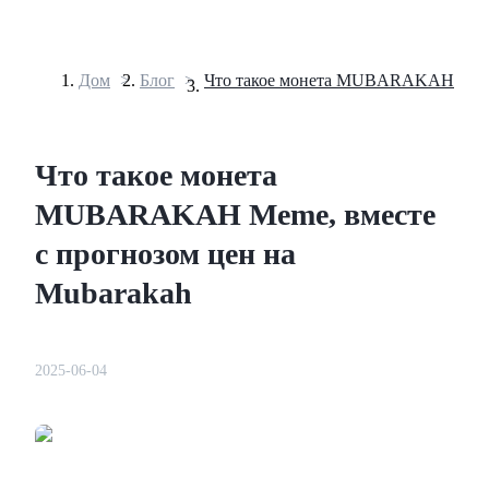
Дом
>
Блог
>
Фьючерсы
Что такое монета
MUBARAKAH Meme, вместе
с прогнозом цен на
Mubarakah
USDT-фьючерсы
2025-06-04
Фьючерсы с использованием USDT в качестве
обеспечения