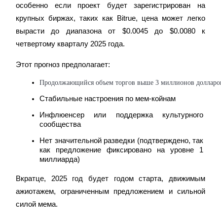
особенно если проект будет зарегистрирован на 
Узнайте о пассивном доходе
крупных биржах, таких как Bitrue, цена может легко 
Bitrue
AI
вырасти до диапазона от $0.0045 до $0.0080 к 
четвертому кварталу 2025 года.
Этот прогноз предполагает:
Продолжающийся объем торгов выше 3 миллионов долларов
Стабильные настроения по мем-койнам
Bitrue Партнеры
Инфлюенсер или поддержка культурного 
сообщества
Нет значительной разведки (подтверждено, так 
как предложение фиксировано на уровне 1 
миллиарда)
Вкратце, 2025 год будет годом старта, движимым 
ажиотажем, ограниченным предложением и сильной 
силой мема.
Партнеры Bitrue