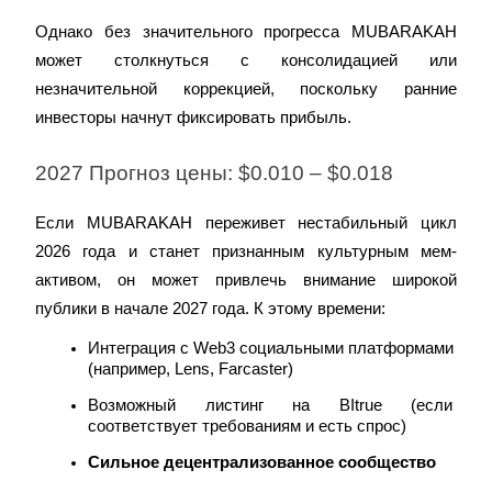
Однако без значительного прогресса MUBARAKAH 
может столкнуться с консолидацией или 
незначительной коррекцией, поскольку ранние 
BTC Welcome Rewards
инвесторы начнут фиксировать прибыль.
Deposit & Trade BTC to Share 25000 USDT prize pool!
2027 Прогноз цены: $0.010 – $0.018
Если MUBARAKAH переживет нестабильный цикл 
Deposit CASHCAT & Win
2026 года и станет признанным культурным мем-
Share 500000 CASHCAT prize pool
активом, он может привлечь внимание широкой 
публики в начале 2027 года. К этому времени:
Интеграция с Web3 социальными платформами 
(например, Lens, Farcaster)
Exclusive for BitMart Users
Возможный листинг на BItrue (если 
Register & Trade to Win 500,000 USDT
соответствует требованиям и есть спрос)
Сильное децентрализованное сообщество