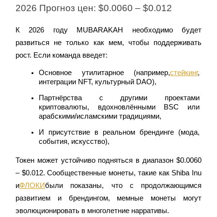
2026 Прогноз цен: $0.0060 – $0.012
До 65% комиссии!
К 2026 году MUBARAKAH необходимо будет 
развиться не только как мем, чтобы поддерживать 
рост. Если команда введет:
Основное утилитарное (например,
стейкинг
, 
интеграции NFT, культурный DAO),
Партнёрства с другими проектами 
Реферал
криптовалюты, вдохновлёнными BSC или 
арабскими/исламскими традициями,
Пригласите друга, чтобы получить денежные
вознаграждения
И присутствие в реальном брендинге (мода, 
события, искусство),
BTC Welcome Rewards
Токен может устойчиво подняться в диапазон $0.0060 
– $0.012. Сообщественные монеты, такие как Shiba Inu 
и
ФЛОКИ
были показаны, что с продолжающимся 
развитием и брендингом, мемные монеты могут 
эволюционировать в многолетние нарративы.