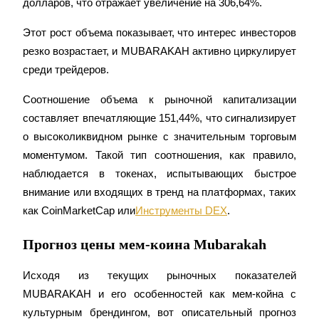
долларов, что отражает увеличение на 306,64%.
Этот рост объема показывает, что интерес инвесторов 
резко возрастает, и MUBARAKAH активно циркулирует 
среди трейдеров.
Соотношение объема к рыночной капитализации 
составляет впечатляющие 151,44%, что сигнализирует 
Блокировки BTR
о высоколиквидном рынке с значительным торговым 
Эксклюзивные инвестиции для владельцев BTR
моментумом. Такой тип соотношения, как правило, 
наблюдается в токенах, испытывающих быстрое 
внимание или входящих в тренд на платформах, таких 
как CoinMarketCap или
Инструменты DEX
.
Прогноз цены мем-коина Mubarakah
Исходя из текущих рыночных показателей 
Кредиты
MUBARAKAH и его особенностей как мем-койна с 
культурным брендингом, вот описательный прогноз 
Сервис заимствований, обеспеченных криптовалютой