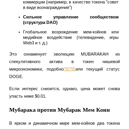
коммерции (например, в качестве токена "совет 
в виде вознаграждения")
Больше событий
Сильное управление сообществом 
Выигрывайте призы и эксклюзивные награды
(структура DAO)
Логин
Глобальное возрождение мем-койнов или 
Зарегистрироваться
медийное воздействие (телевидение, игры 
Web3 и т. д.)
Это ознаменует эволюцию MUBARAKAH из 
спекулятивного актива в токен нишевой 
микроэкономики, подобно
ПЕПЕ
или текущий статус 
DOGE.
Логин
Зарегистрироваться
Если интерес снизится, однако, цена может снова 
упасть ниже $0.01.
Мубарака против Мубарак Мем Коин
В ярком и динамичном мире мем-койнов два токена 