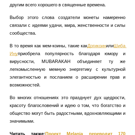
другим всего хорошего в священные времена.
Выбор этого слова создатели монеты намеренно 
связали с идеями удачи, мира, женственности и силы 
Станьте копи-трейдером
сообщества.
Наслаждайтесь распределением прибыли и комиссиями
за копи-трейдинг
В то время как мем-коины, такие как
Догикоин
или
Шиба 
Ину
приобрела популярность благодаря юмору и 
вирусности, MUBARAKAH объединяет ту же 
легкомысленную мемную энергетику с культурной 
элегантностью и посланием о расширении прав и 
возможностей.
Во многих отношениях это празднует дух щедрости, 
Информация
красоту благословений и идею о том, что богатство и 
общество могут быть радостными, вдохновляющими и 
Анализ больших данных, включая торговую информацию
и т. д.
значимыми.
Читать также:
Проект Melania переводит 170 