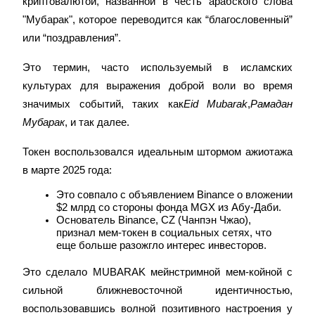
криптовалютой, названной в честь арабского слова 
"Мубарак", которое переводится как “благословенный” 
или “поздравления”.
Это термин, часто используемый в исламских 
культурах для выражения доброй воли во время 
значимых событий, таких как
Eid Mubarak
,
Рамадан 
Мубарак
, и так далее.
Токен воспользовался идеальным штормом ажиотажа 
в марте 2025 года:
Это совпало с объявлением Binance о вложении 
$2 млрд со стороны фонда MGX из Абу-Даби.
Основатель Binance, CZ (Чанпэн Чжао), 
признал мем-токен в социальных сетях, что 
еще больше разожгло интерес инвесторов.
Это сделало MUBARAK мейнстримной мем-койной с 
сильной ближневосточной идентичностью, 
воспользовавшись волной позитивного настроения у 