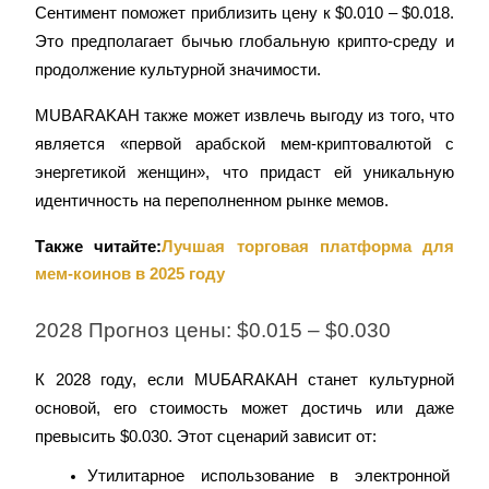
Precious Metals Trading Carnival
Сентимент поможет приблизить цену к $0.010 – $0.018. 
Это предполагает бычью глобальную крипто-среду и 
Trade Gold & Silver · 33,333 USDT Bonus
продолжение культурной значимости.
MUBARAKAH также может извлечь выгоду из того, что 
USDT New User Exclusive 10% APR
является «первой арабской мем-криптовалютой с 
энергетикой женщин», что придаст ей уникальную 
USDT Flexible Staking | Daily Rewards
идентичность на переполненном рынке мемов.
Также читайте:
Лучшая торговая платформа для 
BTC New User Exclusive: 6.5% APR
мем-коинов в 2025 году
BTC Flexible Staking | Daily Rewards
2028 Прогноз цены: $0.015 – $0.030
К 2028 году, если MUБARAКAH станет культурной 
основой, его стоимость может достичь или даже 
превысить $0.030. Этот сценарий зависит от:
Утилитарное использование в электронной 