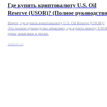
Где купить криптовалюту U.S. Oil
Reserve (USOR)? (Полное руководство
Станьте копи-трейдером
Ищете, где купить криптовалюту U.S. Oil Reserve (USOR)?
Это полное руководство объясняет, где купить монету USO
Наслаждайтесь распределением прибыли и комиссиями
за копи-трейдинг
цены, кошельки и риски.
2026-01-13
Информация
Анализ больших данных, включая торговую информацию
и т. д.