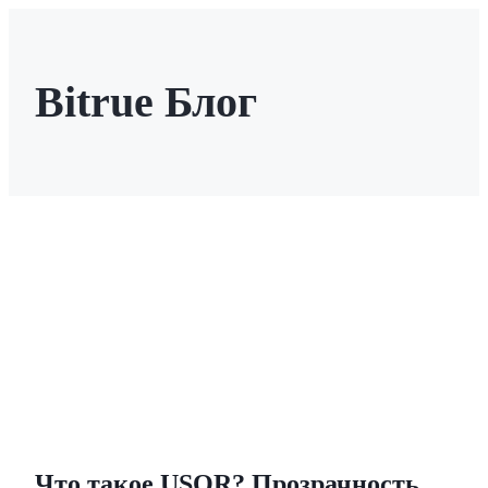
Bitrue Блог
Фьючерсы
USDT-фьючерсы
Фьючерсы с использованием USDT в качестве
обеспечения
Что такое USOR? Прозрачность