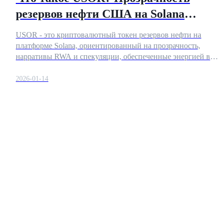
резервов нефти США на Solana
объяснена
USOR - это криптовалютный токен резервов нефти на
платформе Solana, ориентированный на прозрачность,
нарративы RWA и спекуляции, обеспеченные энергией в
Фьючерсы на COIN-M
DeFi.
2026-01-14
Криптовалютные фьючерсы
TradFi
Деривативы на акции, форекс, драгоценные металлы и
сырьевые товары