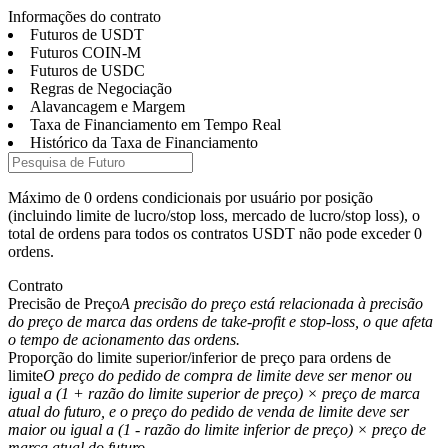
Informações do contrato
Futuros de USDT
Futuros COIN-M
Futuros de USDC
Regras de Negociação
Futuros
Alavancagem e Margem
Taxa de Financiamento em Tempo Real
Histórico da Taxa de Financiamento
Máximo de 0 ordens condicionais por usuário por posição
(incluindo limite de lucro/stop loss, mercado de lucro/stop loss), o
total de ordens para todos os contratos USDT não pode exceder 0
ordens.
Contrato
Futuros de USDT
Precisão de Preço
A precisão do preço está relacionada à precisão
do preço de marca das ordens de take-profit e stop-loss, o que afeta
Futuros usando USDT como garantia
o tempo de acionamento das ordens.
Proporção do limite superior/inferior de preço para ordens de
limite
O preço do pedido de compra de limite deve ser menor ou
igual a (1 + razão do limite superior de preço) × preço de marca
atual do futuro, e o preço do pedido de venda de limite deve ser
maior ou igual a (1 - razão do limite inferior de preço) × preço de
marca atual do futuro.