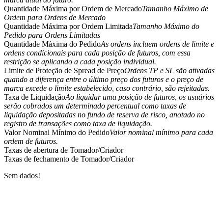
Quantidade Máxima por Ordem de Mercado
Tamanho Máximo de
Ordem para Ordens de Mercado
Quantidade Máxima por Ordem Limitada
Tamanho Máximo do
Pedido para Ordens Limitadas
Quantidade Máxima do Pedido
As ordens incluem ordens de limite e
Futuros COIN-M
ordens condicionais para cada posição de futuros, com essa
restrição se aplicando a cada posição individual.
Futuros de criptomoeda
Limite de Proteção de Spread de Preço
Ordens TP e SL são ativadas
quando a diferença entre o último preço dos futuros e o preço de
marca excede o limite estabelecido, caso contrário, são rejeitadas.
Taxa de Liquidação
TradFi
Ao liquidar uma posição de futuros, os usuários
serão cobrados um determinado percentual como taxas de
Derivativos de ações, câmbio, metais preciosos e commodities
liquidação depositadas no fundo de reserva de risco, anotado no
registro de transações como taxa de liquidação.
Valor Nominal Mínimo do Pedido
Valor nominal mínimo para cada
ordem de futuros.
Taxas de abertura de Tomador/Criador
Taxas de fechamento de Tomador/Criador
Sem dados!
Futuros de USDC