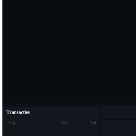
Download de Bi
Nederlands
Transacties
Prijs
(
)
Vol
(
)
Tijd