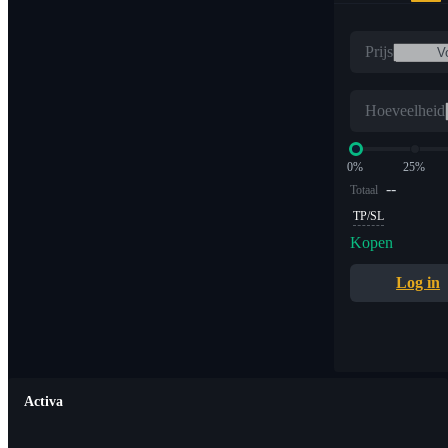
Prijs
Hoeveelheid
0%
25%
--
Totaal
TP/SL
Kopen
Log in
Activa