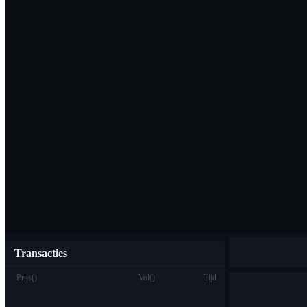
Download de Bi
Nederlands
Transacties
Prijs
(
)
Vol
(
)
Tijd