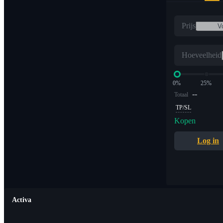
Prijs
Hoeveelheid
0%
25%
--
Totaal
TP/SL
Kopen
Log in
Activa