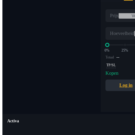
Prijs
Hoeveelheid
0%
25%
--
Totaal
TP/SL
Kopen
Log in
Activa