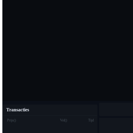
Download de Bi
Nederlands
Transacties
Prijs
(
)
Vol
(
)
Tijd