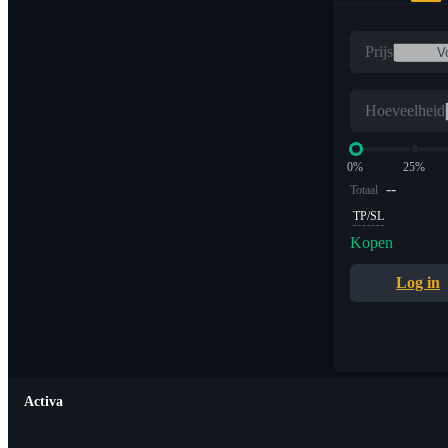
Prijs
Hoeveelheid
0%
25%
--
Totaal
TP/SL
Kopen
Log in
Activa