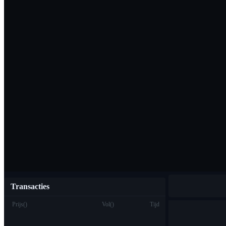
Download de Bi
Nederlands
Transacties
Prijs
(
)
Vol
(
)
Tijd