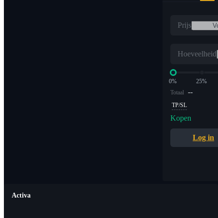
Prijs
Hoeveelheid
0%
25%
--
Totaal
TP/SL
Kopen
Log in
Activa