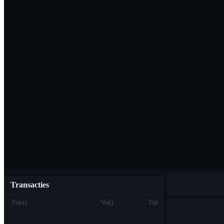
Download de Bi
Nederlands
Transacties
Prijs
(
)
Vol
(
)
Tijd