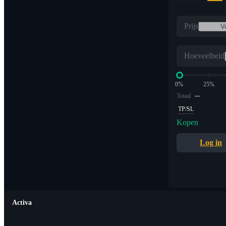
Prijs
Hoeveelheid
0%
25%
--
Totaal
TP/SL
Kopen
Log in
Activa