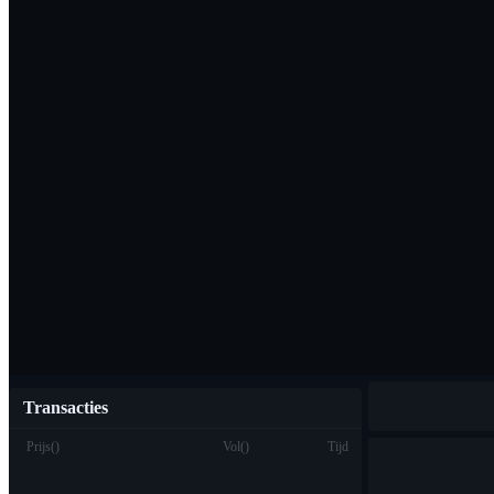
Download de Bi
Nederlands
Transacties
Prijs
(
)
Vol
(
)
Tijd