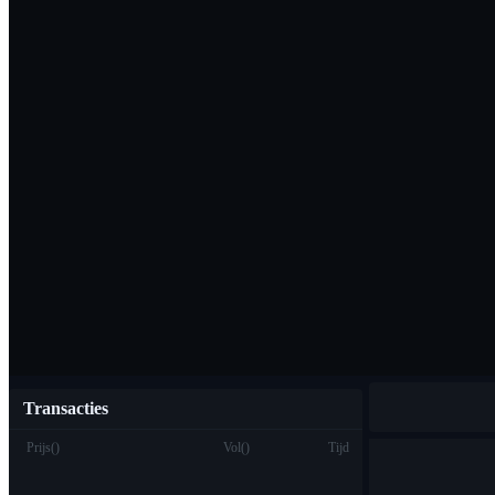
Download de Bi
Nederlands
Transacties
Prijs
(
)
Vol
(
)
Tijd