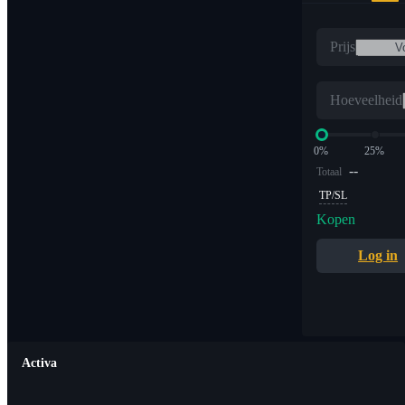
Prijs
Hoeveelheid
0%
25%
--
Totaal
TP/SL
Kopen
Log in
Activa