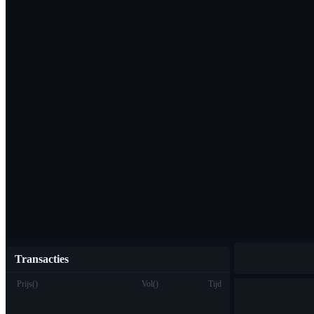
Download de Bi
Nederlands
Transacties
Prijs
(
)
Vol
(
)
Tijd