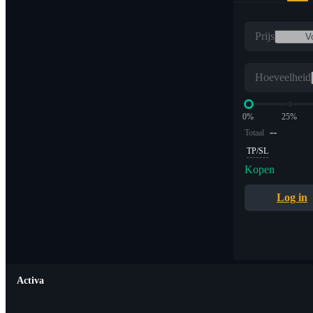
Prijs
Hoeveelheid
0%
25%
--
Totaal
TP/SL
Kopen
Log in
Activa