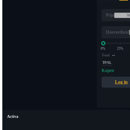
Prijs
Hoeveelheid
0%
25%
--
Totaal
TP/SL
Kopen
Log in
Activa