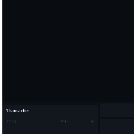
Download de Bi
Nederlands
Transacties
Prijs
(
)
Vol
(
)
Tijd