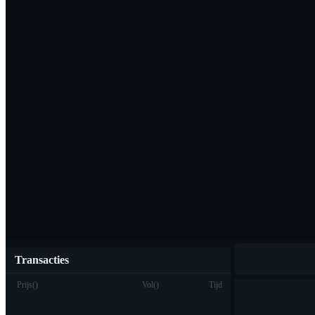
Download de Bi
Nederlands
Transacties
Prijs
(
)
Vol
(
)
Tijd