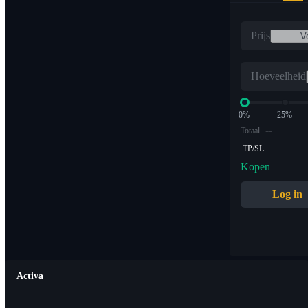
Prijs
Hoeveelheid
0%
25%
--
Totaal
TP/SL
Kopen
Log in
Activa