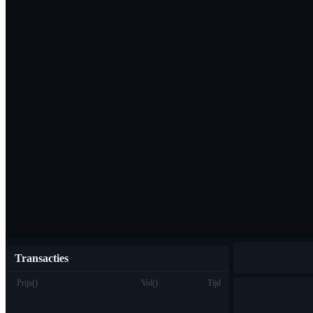
Download de Bi
Nederlands
Transacties
Prijs
(
)
Vol
(
)
Tijd