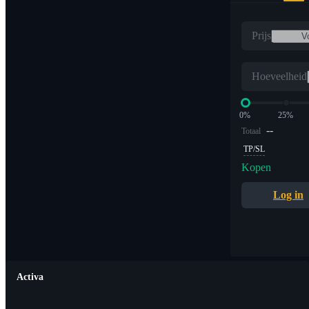
Prijs
Hoeveelheid
0%
25%
--
Totaal
TP/SL
Kopen
Log in
Activa