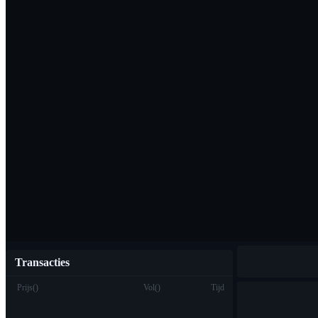
Download de Bi
Nederlands
Transacties
Prijs
(
)
Vol
(
)
Tijd