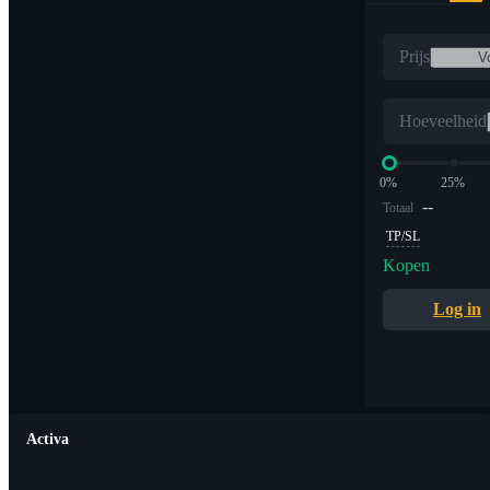
Prijs
Hoeveelheid
0%
25%
--
Totaal
TP/SL
Kopen
Log in
Activa