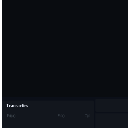
Download de Bi
Nederlands
Transacties
Prijs
(
)
Vol
(
)
Tijd