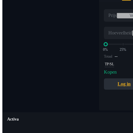
Prijs
Hoeveelheid
0%
25%
--
Totaal
TP/SL
Kopen
Log in
Activa