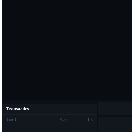
Download de Bi
Nederlands
Transacties
Prijs
(
)
Vol
(
)
Tijd