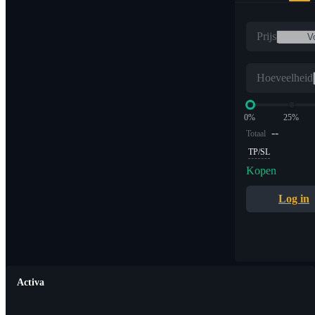
Prijs
Hoeveelheid
0%
25%
--
Totaal
TP/SL
Kopen
Log in
Activa