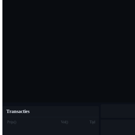
Download de Bi
Nederlands
Transacties
Prijs
(
)
Vol
(
)
Tijd