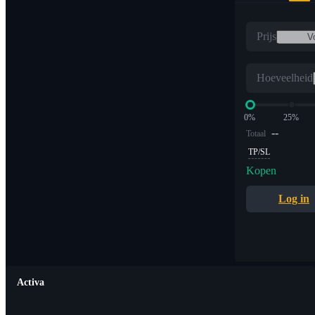
Prijs
Hoeveelheid
0%
25%
--
Totaal
TP/SL
Kopen
Log in
Activa