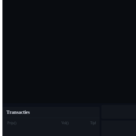
Download de Bi
Nederlands
Transacties
Prijs
(
)
Vol
(
)
Tijd