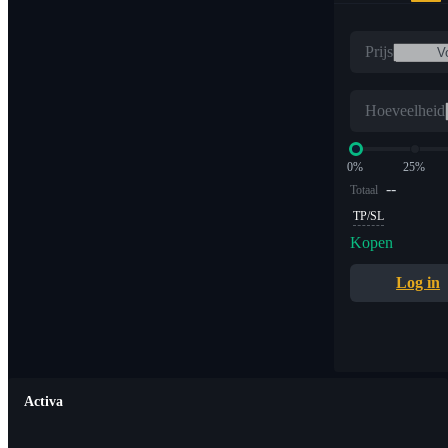
Prijs
Hoeveelheid
0%
25%
--
Totaal
TP/SL
Kopen
Log in
Activa