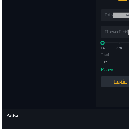
Prijs
Hoeveelheid
0%
25%
--
Totaal
TP/SL
Kopen
Log in
Activa