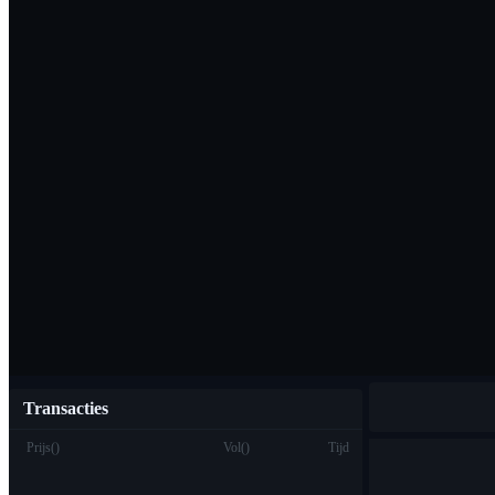
Download de Bi
Nederlands
Transacties
Prijs
(
)
Vol
(
)
Tijd