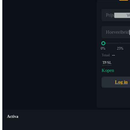
Prijs
Hoeveelheid
0%
25%
--
Totaal
TP/SL
Kopen
Log in
Activa