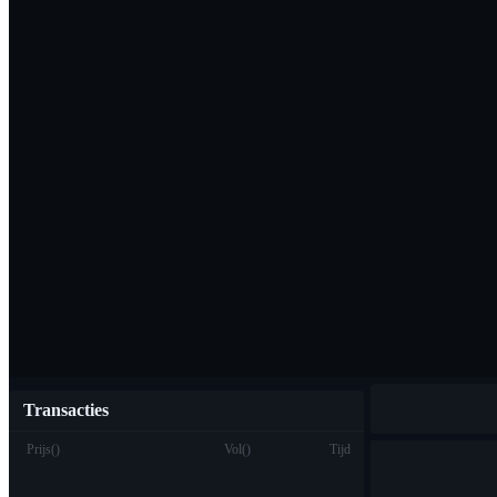
Download de Bi
Nederlands
Transacties
Prijs
(
)
Vol
(
)
Tijd