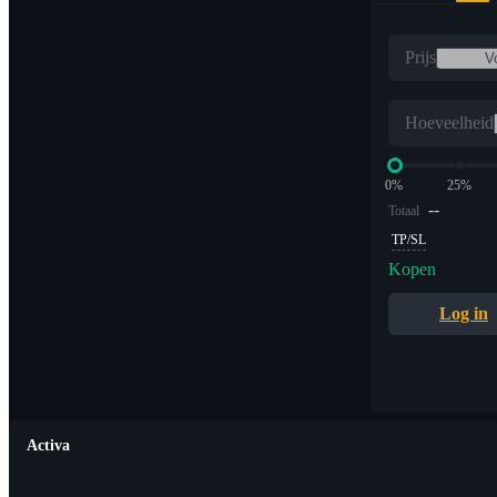
Prijs
Hoeveelheid
0%
25%
--
Totaal
TP/SL
Kopen
Log in
Activa