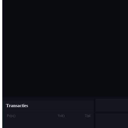
Download de Bi
Nederlands
Transacties
Prijs
(
)
Vol
(
)
Tijd