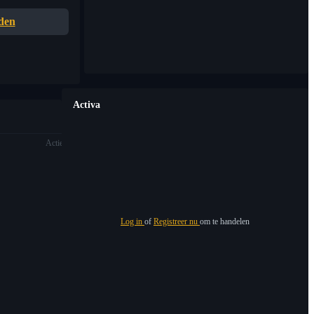
den
Activa
Actie
Log in
of
Registreer nu
om te handelen