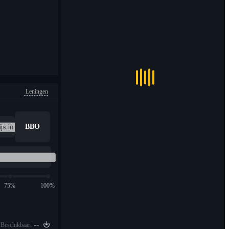
Leningen
BBO
75%
100%
--
Beschikbaar: