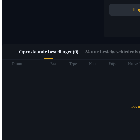
Snelle toegang tot Web3 via Alpha Trading
Lo
Openstaande bestellingen
(
0
)
24 uur bestelgeschiedenis (
Termijncontracten
Datum
Paar
Type
Kant
Prijs
Hoeveel
Log 
USDT-futures
Futures met USDT als onderpand