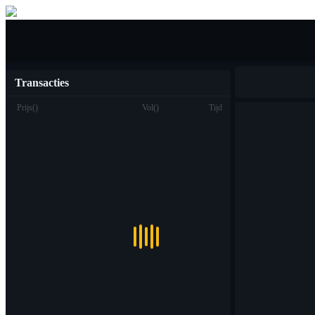
Kopen verkopen
Transacties
Prijs
(
)
Vol
(
)
Tijd
Handel
Plek