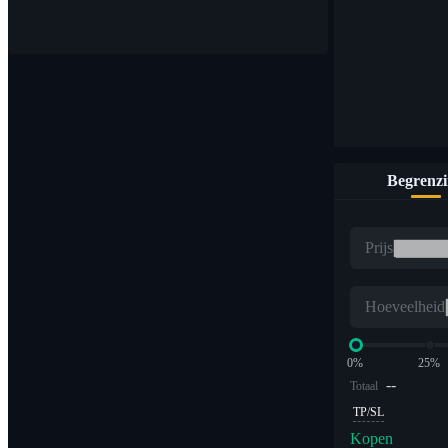
Koop en verkoop digitale valuta op 1.000 paren
Begrenz
ETF
Prijs
Crypto-handel met veelvouden met hefboomwerking
Hoeveelheid
0%
25%
--
Totaal
TP/SL
Kopen
Alpha