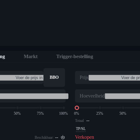
ing
Markt
Trigger-bestelling
Prijs
BBO
Hoeveelheid
50%
75%
100%
0%
25%
50%
--
Totaal
TP/SL
--
Verkopen
Beschikbaar: