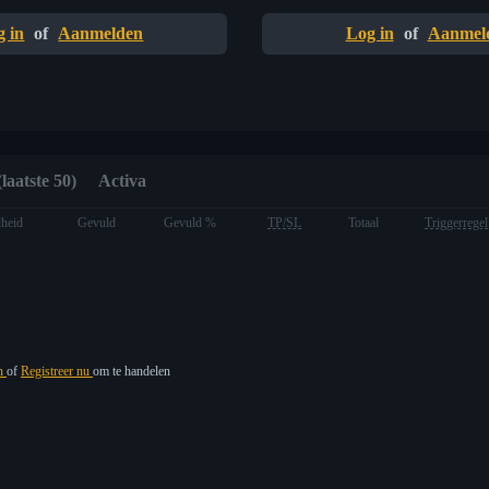
g in
of
Aanmelden
Log in
of
Aanmel
laatste 50)
Activa
heid
Gevuld
Gevuld %
TP/SL
Totaal
Triggerregel
in
of
Registreer nu
om te handelen