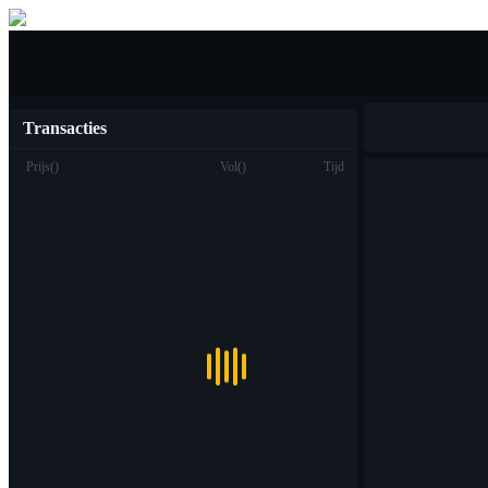
Kopen verkopen
Transacties
Prijs
(
)
Vol
(
)
Tijd
Handel
Plek