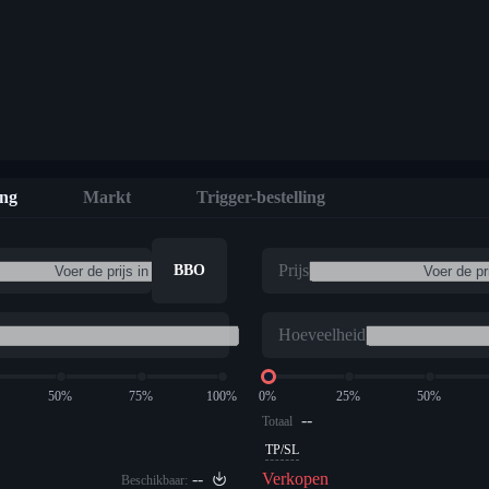
ing
Markt
Trigger-bestelling
Prijs
BBO
Hoeveelheid
50%
75%
100%
0%
25%
50%
--
Totaal
TP/SL
--
Verkopen
Beschikbaar: