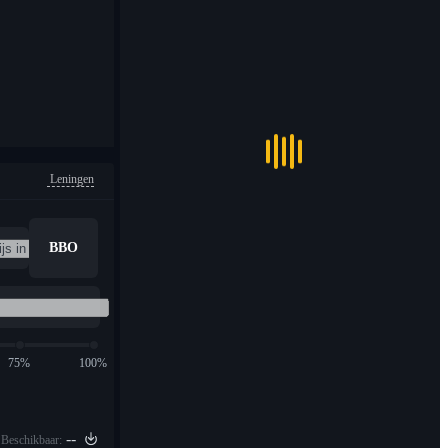
Leningen
BBO
75%
100%
--
Beschikbaar: