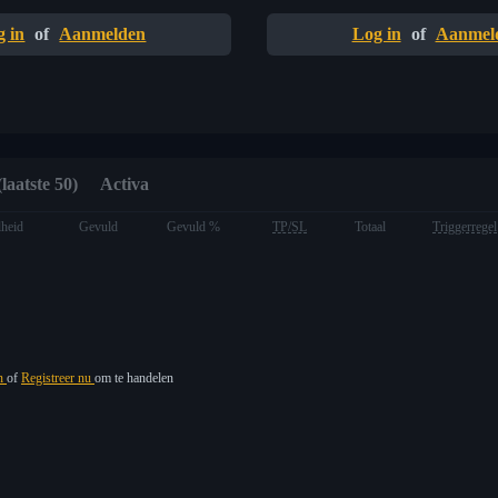
g in
of
Aanmelden
Log in
of
Aanmel
laatste 50)
Activa
heid
Gevuld
Gevuld %
TP/SL
Totaal
Triggerregel
in
of
Registreer nu
om te handelen