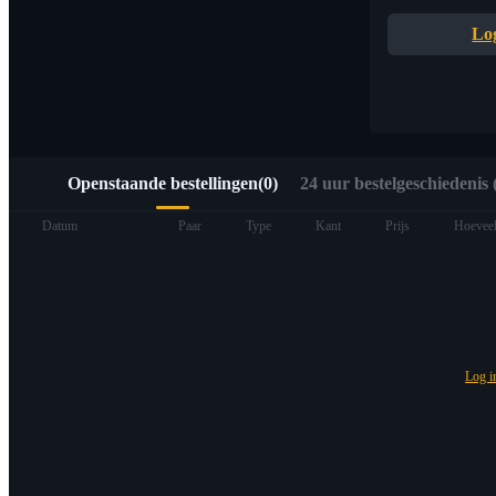
Snelle toegang tot Web3 via Alpha Trading
Lo
Openstaande bestellingen
(
0
)
24 uur bestelgeschiedenis (
Termijncontracten
Datum
Paar
Type
Kant
Prijs
Hoeveel
Log 
USDT-futures
Futures met USDT als onderpand