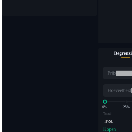
Koop en verkoop digitale valuta op 1.000 paren
Begrenz
ETF
Prijs
Crypto-handel met veelvouden met hefboomwerking
Hoeveelheid
0%
25%
--
Totaal
TP/SL
Kopen
Alpha