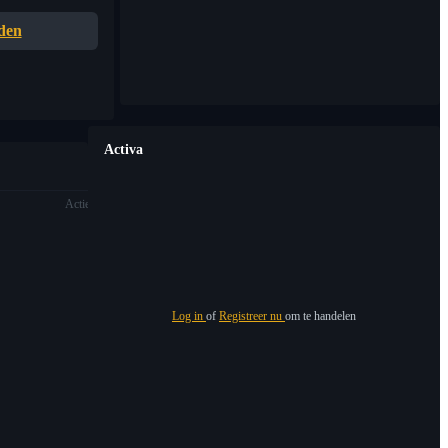
den
Activa
Actie
Log in
of
Registreer nu
om te handelen