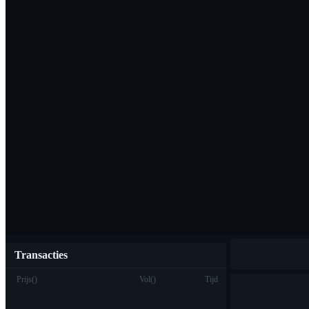
Download de Bi
Nederlands
Transacties
Prijs
(
)
Vol
(
)
Tijd