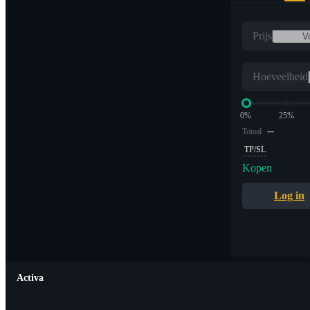
Prijs
Hoeveelheid
0%
25%
--
Totaal
TP/SL
Kopen
Log in
Activa