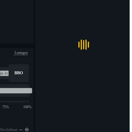
Leningen
BBO
75%
100%
--
Beschikbaar: