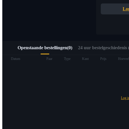
Snelle toegang tot Web3 via Alpha Trading
Lo
Openstaande bestellingen
(
0
)
24 uur bestelgeschiedenis (
Termijncontracten
Datum
Paar
Type
Kant
Prijs
Hoeveel
Log 
USDT-futures
Futures met USDT als onderpand