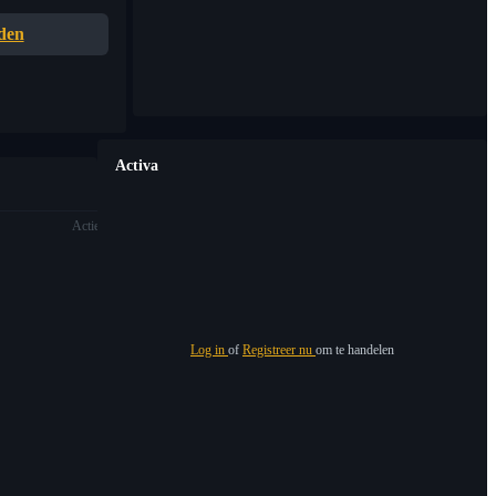
den
Activa
Actie
Log in
of
Registreer nu
om te handelen