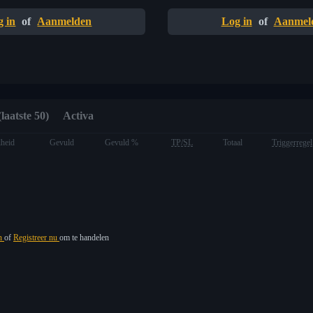
g in
of
Aanmelden
Log in
of
Aanmel
laatste 50)
Activa
heid
Gevuld
Gevuld %
TP/SL
Totaal
Triggerregel
in
of
Registreer nu
om te handelen