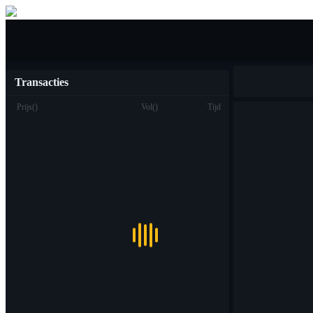
Kopen verkopen
Transacties
Prijs
(
)
Vol
(
)
Tijd
Handel
Plek