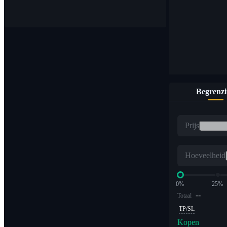
Koop en verkoop digitale valuta op 1.000 paren
Begrenz
ETF
Prijs
Crypto-handel met veelvouden met hefboomwerking
Hoeveelheid
0%
25%
--
Totaal
TP/SL
Kopen
Alpha