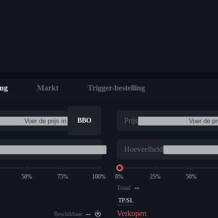
ing
Markt
Trigger-bestelling
Prijs
BBO
Hoeveelheid
50%
75%
100%
0%
25%
50%
--
Totaal
TP/SL
--
Verkopen
Beschikbaar: