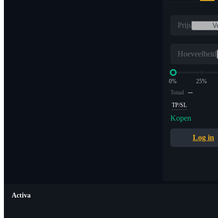
Prijs
Hoeveelheid
0%
25%
--
Totaal
TP/SL
Kopen
Log in
Activa