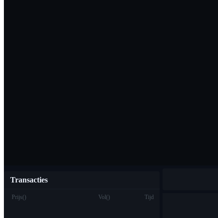
Download de Bi
Nederlands
Transacties
Prijs
(
)
Vol
(
)
Tijd