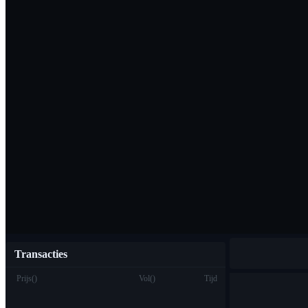
Download de Bi
Nederlands
Transacties
Prijs
(
)
Vol
(
)
Tijd