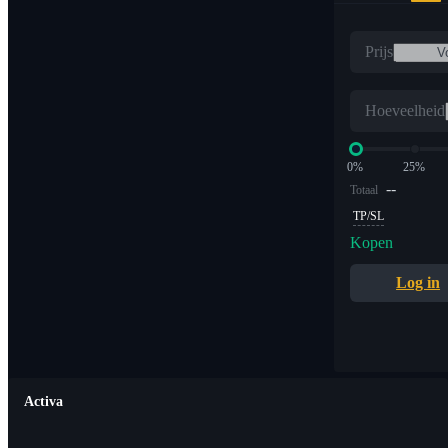
Prijs
Hoeveelheid
0%
25%
--
Totaal
TP/SL
Kopen
Log in
Activa