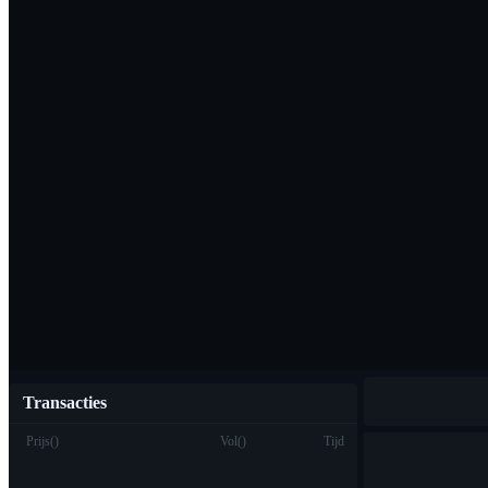
Download de Bi
Nederlands
Transacties
Prijs
(
)
Vol
(
)
Tijd