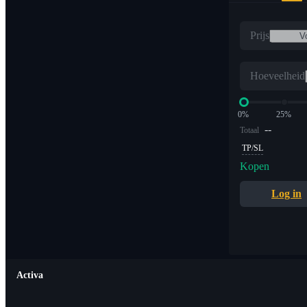
Prijs
Hoeveelheid
0%
25%
--
Totaal
TP/SL
Kopen
Log in
Activa