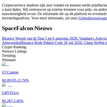
Word een Copy Trader
Cryptocurrency markten zijn zeer volatiel en kunnen snelle prijsfluctu
u kunt lijden. Wij vertrouwen op externe bronnen voor prijs- en ande
Geniet van winstdeling en copy trading commissies
nauwkeurigheid ervan. De informatie die op dit platform en eventuele
investeringsadvies. Voor meer informatie, zie onze
Gebruiksvoorwaar
SpaceFalcon Nieuws
Binance Woord van de Dag 5 tot 6 augustus 2026: Vandaag's Antwo
Antwoorden
Binance Rode Pakket Code 28 juli 2026: Claim Nu
Wat i
Crypto Ranking
Nieuwe Listings
Trending
Winnaars
Informatie
Big data-analyse inclusief handelsinformatie, enz.
CC
Canton
$
0.09195
-11.74
%
GRVT
Grvt
$
0.287
-5.66
%