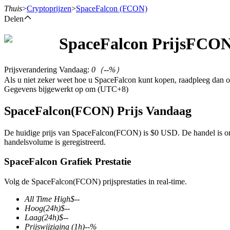
Thuis
>
Cryptoprijzen
>
SpaceFalcon
(FCON)
Delen
SpaceFalcon
Prijs
FCO
Termijncontracten
Prijsverandering Vandaag
:
0
（
--
%）
Als u niet zeker weet hoe u SpaceFalcon kunt kopen, raadpleeg dan
Gegevens bijgewerkt op om (UTC+8)
SpaceFalcon(FCON) Prijs Vandaag
De huidige prijs van SpaceFalcon(FCON) is $0 USD. De handel is on
handelsvolume is geregistreerd.
USDT-futures
SpaceFalcon Grafiek Prestatie
Futures met USDT als onderpand
Volg de SpaceFalcon(FCON) prijsprestaties in real-time.
All Time High
$
--
Hoog
(24h)
$
--
Laag
(24h)
$
--
Prijswijziging
(1h)
--
%