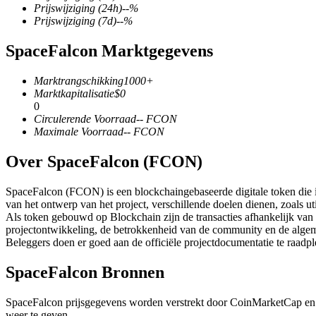
Prijswijziging
(24h)
--
%
Prijswijziging
(7d)
--
%
SpaceFalcon Marktgegevens
COIN-M-futures
Marktrangschikking
1000+
Cryptocurrency-futures
Marktkapitalisatie
$
0
0
Circulerende Voorraad
--
FCON
Maximale Voorraad
--
FCON
TradFi
Over SpaceFalcon (FCON)
Derivaten voor aandelen, forex, edelmetalen en grondstoffen
SpaceFalcon (FCON) is een blockchaingebaseerde digitale token die is
van het ontwerp van het project, verschillende doelen dienen, zoals u
Als token gebouwd op Blockchain zijn de transacties afhankelijk van
projectontwikkeling, de betrokkenheid van de community en de alge
Beleggers doen er goed aan de officiële projectdocumentatie te raadp
SpaceFalcon Bronnen
SpaceFalcon prijsgegevens worden verstrekt door CoinMarketCap en
USDC-futures
weer te geven.