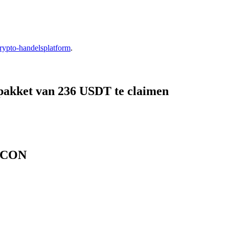
rypto-handelsplatform
.
pakket van 236 USDT te claimen
 FCON