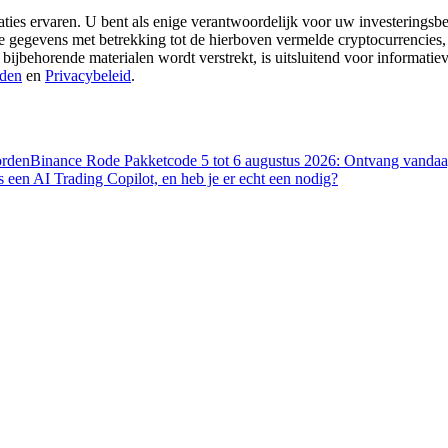
aties ervaren. U bent als enige verantwoordelijk voor uw investeringsbes
re gegevens met betrekking tot de hierboven vermelde cryptocurrencies,
 bijbehorende materialen wordt verstrekt, is uitsluitend voor informati
den
en
Privacybeleid
.
orden
Binance Rode Pakketcode 5 tot 6 augustus 2026: Ontvang vandaag
s een AI Trading Copilot, en heb je er echt een nodig?