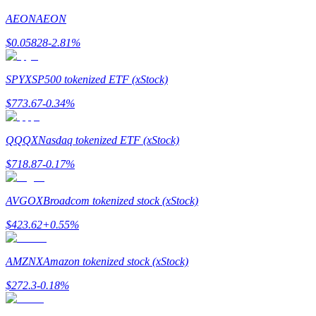
AEON
AEON
Gids
$
0.05828
-2.81
%
Futures-startgids
SPYX
SP500 tokenized ETF (xStock)
$
773.67
-0.34
%
QQQX
Nasdaq tokenized ETF (xStock)
$
718.87
-0.17
%
Handelsstrategieën
AVGOX
Broadcom tokenized stock (xStock)
Leer hoe u winstgevend kunt blijven
$
423.62
+
0.55
%
AMZNX
Amazon tokenized stock (xStock)
$
272.3
-0.18
%