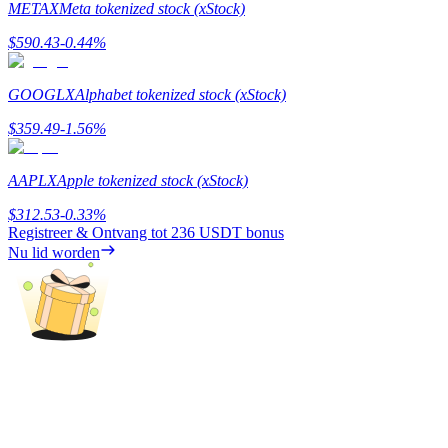
METAX
Meta tokenized stock (xStock)
Verdienen
$
590.43
-0.44
%
GOOGLX
Alphabet tokenized stock (xStock)
$
359.49
-1.56
%
AAPLX
Apple tokenized stock (xStock)
$
312.53
-0.33
%
Registreer & Ontvang tot
236 USDT
bonus
Macht varkentje
Nu lid worden
Verdien dagelijks competitieve beloningen