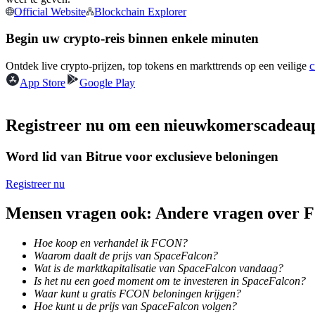
Official Website
Blockchain Explorer
Futures met USDC als onderpand
Begin uw crypto-reis binnen enkele minuten
Ontdek live crypto-prijzen, top tokens en markttrends op een veilige
c
App Store
Google Play
Registreer nu om een nieuwkomerscadeau
Word lid van Bitrue voor exclusieve beloningen
Kopiëren Handel
Sluit je aan bij top traders
Registreer nu
Mensen vragen ook: Andere vragen over
Hoe koop en verhandel ik FCON?
Waarom daalt de prijs van SpaceFalcon?
Wat is de marktkapitalisatie van SpaceFalcon vandaag?
Is het nu een goed moment om te investeren in SpaceFalcon?
Waar kunt u gratis FCON beloningen krijgen?
Hoe kunt u de prijs van SpaceFalcon volgen?