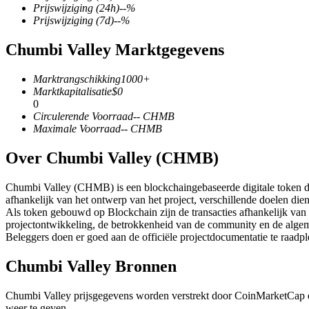
Prijswijziging
(24h)
--
%
Prijswijziging
(7d)
--
%
Chumbi Valley Marktgegevens
COIN-M-futures
Marktrangschikking
1000+
Cryptocurrency-futures
Marktkapitalisatie
$
0
0
Circulerende Voorraad
--
CHMB
Maximale Voorraad
--
CHMB
TradFi
Over Chumbi Valley (CHMB)
Derivaten voor aandelen, forex, edelmetalen en grondstoffen
Chumbi Valley (CHMB) is een blockchaingebaseerde digitale token die
afhankelijk van het ontwerp van het project, verschillende doelen die
Als token gebouwd op Blockchain zijn de transacties afhankelijk van
projectontwikkeling, de betrokkenheid van de community en de alge
Beleggers doen er goed aan de officiële projectdocumentatie te raadp
Chumbi Valley Bronnen
Chumbi Valley prijsgegevens worden verstrekt door CoinMarketCap 
USDC-futures
weer te geven.