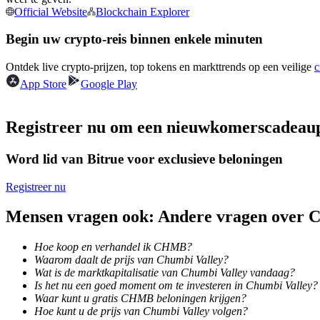
Official Website
Blockchain Explorer
Futures met USDC als onderpand
Begin uw crypto-reis binnen enkele minuten
Ontdek live crypto-prijzen, top tokens en markttrends op een veilige
c
App Store
Google Play
Registreer nu om een nieuwkomerscadeau
Word lid van Bitrue voor exclusieve beloningen
Kopiëren Handel
Sluit je aan bij top traders
Registreer nu
Mensen vragen ook: Andere vragen over
Hoe koop en verhandel ik CHMB?
Waarom daalt de prijs van Chumbi Valley?
Wat is de marktkapitalisatie van Chumbi Valley vandaag?
Is het nu een goed moment om te investeren in Chumbi Valley?
Waar kunt u gratis CHMB beloningen krijgen?
Hoe kunt u de prijs van Chumbi Valley volgen?