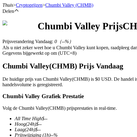
Thuis
>
Cryptoprijzen
>
Chumbi Valley
(CHMB)
Delen
Chumbi Valley
Prijs
C
Termijncontracten
Prijsverandering Vandaag
:
0
（
--
%）
Als u niet zeker weet hoe u Chumbi Valley kunt kopen, raadpleeg d
Gegevens bijgewerkt op om (UTC+8)
Chumbi Valley(CHMB) Prijs Vandaag
De huidige prijs van Chumbi Valley(CHMB) is $0 USD. De handel is 
handelsvolume is geregistreerd.
USDT-futures
Chumbi Valley Grafiek Prestatie
Futures met USDT als onderpand
Volg de Chumbi Valley(CHMB) prijsprestaties in real-time.
All Time High
$
--
Hoog
(24h)
$
--
Laag
(24h)
$
--
Prijswijziging
(1h)
--
%