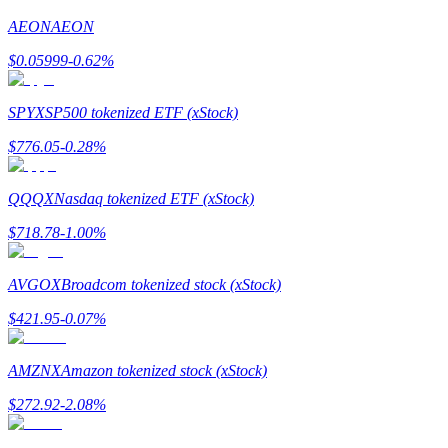
AEON
AEON
Gids
$
0.05999
-0.62
%
Futures-startgids
SPYX
SP500 tokenized ETF (xStock)
$
776.05
-0.28
%
QQQX
Nasdaq tokenized ETF (xStock)
$
718.78
-1.00
%
Handelsstrategieën
AVGOX
Broadcom tokenized stock (xStock)
Leer hoe u winstgevend kunt blijven
$
421.95
-0.07
%
AMZNX
Amazon tokenized stock (xStock)
$
272.92
-2.08
%