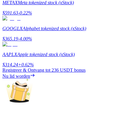
METAX
Meta tokenized stock (xStock)
Verdienen
$
591.63
-0.22
%
GOOGLX
Alphabet tokenized stock (xStock)
$
365.19
-4.00
%
AAPLX
Apple tokenized stock (xStock)
$
314.24
+
0.62
%
Registreer & Ontvang tot
236 USDT
bonus
Macht varkentje
Nu lid worden
Verdien dagelijks competitieve beloningen