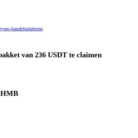
rypto-handelsplatform
.
pakket van 236 USDT te claimen
 CHMB