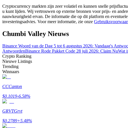
Word een Copy Trader
Cryptocurrency markten zijn zeer volatiel en kunnen snelle prijsfluctu
u kunt lijden. Wij vertrouwen op externe bronnen voor prijs- en ande
Geniet van winstdeling en copy trading commissies
nauwkeurigheid ervan. De informatie die op dit platform en eventuele
investeringsadvies. Voor meer informatie, zie onze
Gebruiksvoorwaar
Chumbi Valley Nieuws
Binance Woord van de Dag 5 tot 6 augustus 2026: Vandaag's Antwo
Antwoorden
Binance Rode Pakket Code 28 juli 2026: Claim Nu
Wat i
Crypto Ranking
Nieuwe Listings
Trending
Winnaars
Informatie
Big data-analyse inclusief handelsinformatie, enz.
CC
Canton
$
0.1019
-6.58
%
GRVT
Grvt
$
0.2789
+
5.48
%