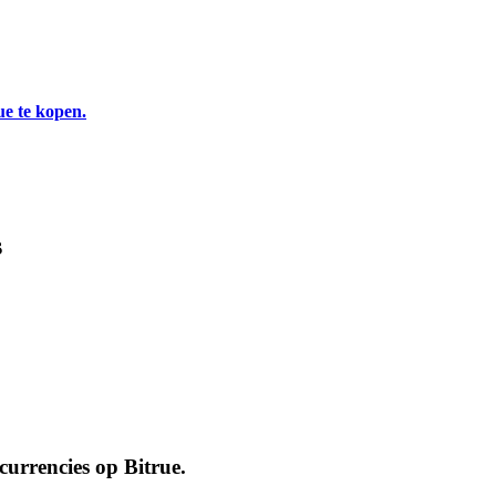
ue te kopen.
s
ocurrencies op
Bitrue
.