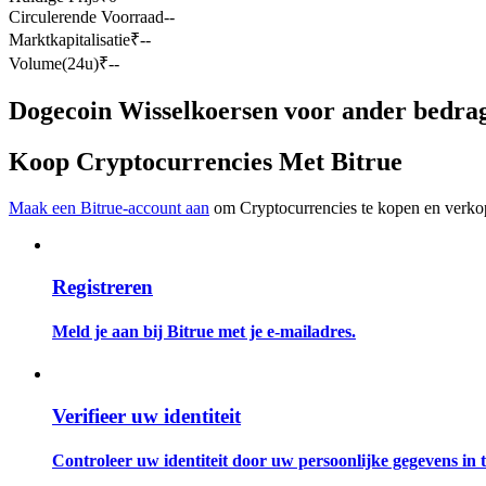
Circulerende Voorraad
--
Futures met USDC als onderpand
Marktkapitalisatie
₹
--
Volume(24u)
₹
--
Dogecoin Wisselkoersen voor ander bedra
Koop Cryptocurrencies Met Bitrue
Maak een Bitrue-account aan
om Cryptocurrencies te kopen en verkop
Kopiëren Handel
Sluit je aan bij top traders
Registreren
Meld je aan bij Bitrue met je e-mailadres.
Verifieer uw identiteit
Controleer uw identiteit door uw persoonlijke gegevens in te