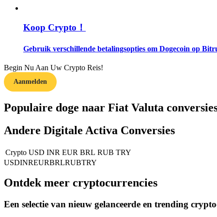
Word een Copy Trader
Geniet van winstdeling en copy trading commissies
Koop Crypto！
Gebruik verschillende betalingsopties om Dogecoin op Bitr
Begin Nu Aan Uw Crypto Reis!
Aanmelden
Populaire doge naar Fiat Valuta conversie
Informatie
Andere Digitale Activa Conversies
Big data-analyse inclusief handelsinformatie, enz.
Crypto
USD
INR
EUR
BRL
RUB
TRY
USD
INR
EUR
BRL
RUB
TRY
Ontdek meer cryptocurrencies
Een selectie van nieuw gelanceerde en trending crypt