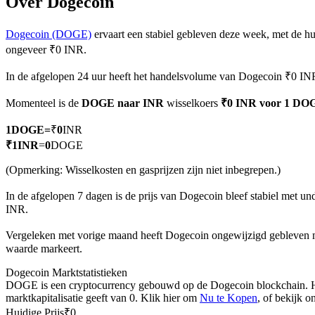
Over Dogecoin
Dogecoin (DOGE)
ervaart een stabiel gebleven deze week, met de hu
ongeveer ₹0 INR.
COIN-M-futures
In de afgelopen 24 uur heeft het handelsvolume van Dogecoin ₹0 INR
Cryptocurrency-futures
Momenteel is de
DOGE naar INR
wisselkoers
₹0 INR voor 1 DO
1
DOGE
=
₹
0
INR
TradFi
₹
1
INR
=
0
DOGE
Derivaten voor aandelen, forex, edelmetalen en grondstoffen
(Opmerking: Wisselkosten en gasprijzen zijn niet inbegrepen.)
In de afgelopen 7 dagen is de prijs van Dogecoin bleef stabiel met un
INR.
Vergeleken met vorige maand heeft Dogecoin ongewijzigd gebleven 
waarde markeert.
Dogecoin Marktstatistieken
DOGE is een cryptocurrency gebouwd op de Dogecoin blockchain. Het 
marktkapitalisatie geeft van 0. Klik hier om
Nu te Kopen
, of bekijk 
USDC-futures
Huidige Prijs
₹
0