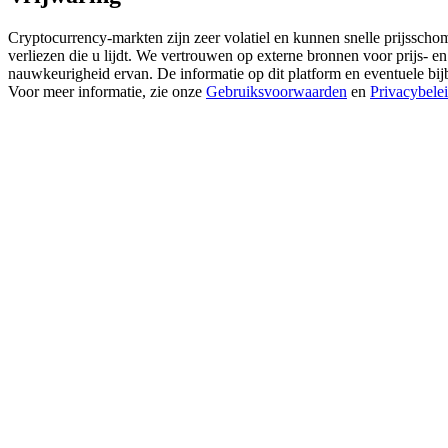
Cryptocurrency-markten zijn zeer volatiel en kunnen snelle prijsschom
Verdienen
verliezen die u lijdt. We vertrouwen op externe bronnen voor prijs- 
nauwkeurigheid ervan. De informatie op dit platform en eventuele bij
Voor meer informatie, zie onze
Gebruiksvoorwaarden
en
Privacybele
Macht varkentje
Verdien dagelijks competitieve beloningen