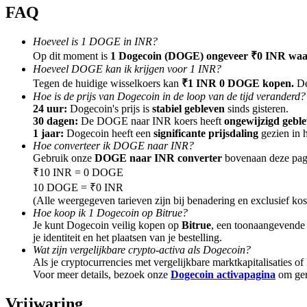
FAQ
Gids
Hoeveel is 1 DOGE in INR?
Futures-startgids
Op dit moment is
1 Dogecoin (DOGE) ongeveer ₹0 INR waa
Hoeveel DOGE kan ik krijgen voor 1 INR?
Tegen de huidige wisselkoers kan
₹1 INR 0 DOGE kopen.
De
Hoe is de prijs van Dogecoin in de loop van de tijd veranderd?
24 uur:
Dogecoin's prijs is
stabiel gebleven
sinds gisteren.
30 dagen:
De DOGE naar INR koers heeft
ongewijzigd gebl
1 jaar:
Dogecoin heeft een
significante prijsdaling
gezien in h
Hoe converteer ik DOGE naar INR?
Gebruik onze
DOGE naar INR converter
bovenaan deze pagi
₹10 INR = 0 DOGE
10 DOGE = ₹0 INR
Handelsstrategieën
(Alle weergegeven tarieven zijn bij benadering en exclusief kos
Hoe koop ik 1 Dogecoin op Bitrue?
Leer hoe u winstgevend kunt blijven
Je kunt Dogecoin veilig kopen op
Bitrue
, een toonaangevende
je identiteit en het plaatsen van je bestelling.
Wat zijn vergelijkbare crypto-activa als Dogecoin?
Als je cryptocurrencies met vergelijkbare marktkapitalisaties o
Voor meer details, bezoek onze
Dogecoin activapagina
om gere
Vrijwaring