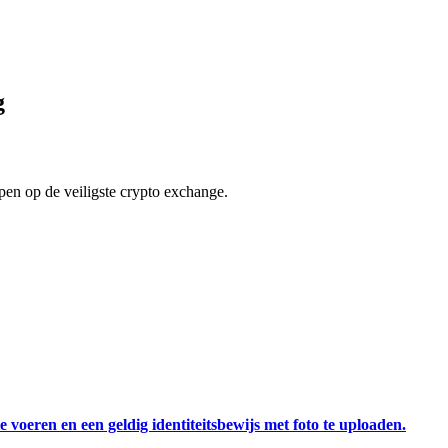
g
en op de veiligste crypto exchange.
 voeren en een geldig identiteitsbewijs met foto te uploaden.