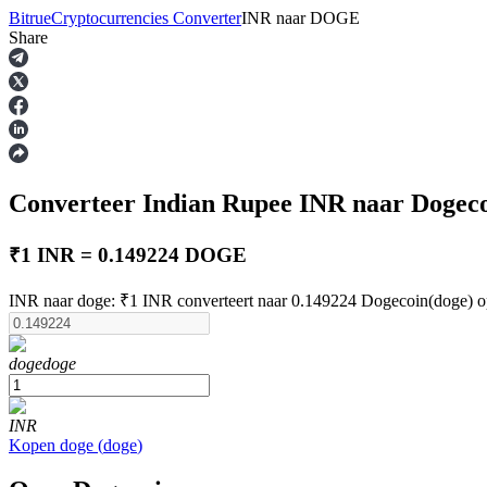
Bitrue
Cryptocurrencies Converter
INR
naar
DOGE
Share
Termijncontracten
Converteer Indian Rupee
INR
naar Dogec
₹1 INR = 0.149224 DOGE
INR naar doge: ₹1 INR converteert naar 0.149224 Dogecoin(doge) o
USDT-futures
doge
doge
Futures met USDT als onderpand
INR
Kopen
doge
(
doge
)