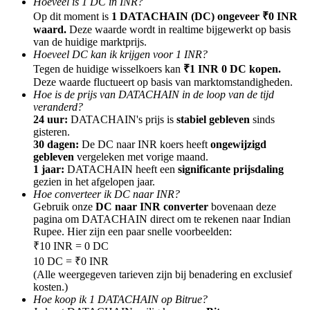
Hoeveel is 1 DC in INR?
Op dit moment is
1 DATACHAIN (DC) ongeveer ₹0 INR
Verdienen
waard.
Deze waarde wordt in realtime bijgewerkt op basis
van de huidige marktprijs.
Hoeveel DC kan ik krijgen voor 1 INR?
Tegen de huidige wisselkoers kan
₹1 INR 0 DC kopen.
Deze waarde fluctueert op basis van marktomstandigheden.
Hoe is de prijs van DATACHAIN in de loop van de tijd
veranderd?
24 uur:
DATACHAIN's prijs is
stabiel gebleven
sinds
gisteren.
30 dagen:
De DC naar INR koers heeft
ongewijzigd
gebleven
vergeleken met vorige maand.
1 jaar:
DATACHAIN heeft een
significante prijsdaling
Macht varkentje
gezien in het afgelopen jaar.
Verdien dagelijks competitieve beloningen
Hoe converteer ik DC naar INR?
Gebruik onze
DC naar INR converter
bovenaan deze
pagina om DATACHAIN direct om te rekenen naar Indian
Rupee. Hier zijn een paar snelle voorbeelden:
₹10 INR = 0 DC
10 DC = ₹0 INR
(Alle weergegeven tarieven zijn bij benadering en exclusief
kosten.)
Hoe koop ik 1 DATACHAIN op Bitrue?