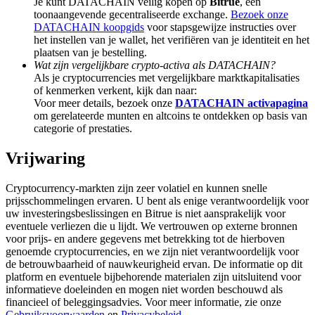
Je kunt DATACHAIN veilig kopen op
Bitrue
, een
toonaangevende gecentraliseerde exchange.
Bezoek onze
Uitzetten
DATACHAIN koopgids
voor stapsgewijze instructies over
het instellen van je wallet, het verifiëren van je identiteit en het
Hoog rendement en directe toegang
plaatsen van je bestelling.
Wat zijn vergelijkbare crypto-activa als DATACHAIN?
Als je cryptocurrencies met vergelijkbare marktkapitalisaties
of kenmerken verkent, kijk dan naar:
Voor meer details, bezoek onze
DATACHAIN activapagina
om gerelateerde munten en altcoins te ontdekken op basis van
categorie of prestaties.
Vrijwaring
Cryptocurrency-markten zijn zeer volatiel en kunnen snelle
Launchpool
prijsschommelingen ervaren. U bent als enige verantwoordelijk voor
uw investeringsbeslissingen en Bitrue is niet aansprakelijk voor
Flexibel staken om populaire tokens te verdienen.
eventuele verliezen die u lijdt. We vertrouwen op externe bronnen
voor prijs- en andere gegevens met betrekking tot de hierboven
genoemde cryptocurrencies, en we zijn niet verantwoordelijk voor
de betrouwbaarheid of nauwkeurigheid ervan. De informatie op dit
platform en eventuele bijbehorende materialen zijn uitsluitend voor
informatieve doeleinden en mogen niet worden beschouwd als
financieel of beleggingsadvies. Voor meer informatie, zie onze
Gebruiksvoorwaarden
en
Privacybeleid
.