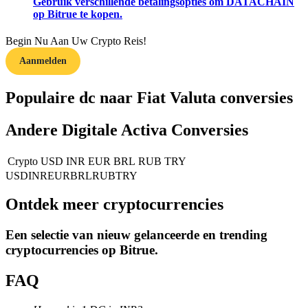
Gebruik verschillende betalingsopties om DATACHAIN
op Bitrue te kopen.
Gids
Begin Nu Aan Uw Crypto Reis!
Futures-startgids
Aanmelden
Populaire dc naar Fiat Valuta conversies
Andere Digitale Activa Conversies
Crypto
USD
INR
EUR
BRL
RUB
TRY
USD
INR
EUR
BRL
RUB
TRY
Handelsstrategieën
Ontdek meer cryptocurrencies
Leer hoe u winstgevend kunt blijven
Een selectie van nieuw gelanceerde en trending
cryptocurrencies op
Bitrue
.
FAQ