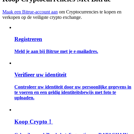
Word een Copy Trader
Maak een Bitrue-account aan
om Cryptocurrencies te kopen en
Geniet van winstdeling en copy trading commissies
verkopen op de veiligste crypto exchange.
Registreren
Meld je aan bij Bitrue met je e-mailadres.
Verifieer uw identiteit
Informatie
Big data-analyse inclusief handelsinformatie, enz.
Controleer uw identiteit door uw persoonlijke gegevens in
te voeren en een geldig identiteitsbewijs met foto te
uploaden.
Koop Crypto！