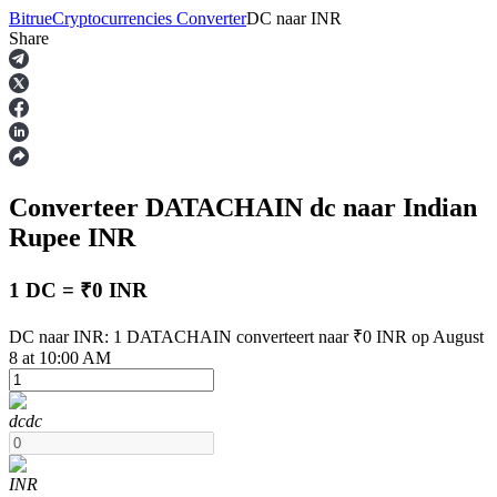
Bitrue
Cryptocurrencies Converter
DC
naar
INR
Share
Termijncontracten
Converteer DATACHAIN
dc
naar Indian
Rupee
INR
1 DC = ₹0 INR
USDT-futures
DC naar INR: 1 DATACHAIN converteert naar ₹0 INR op August
8 at 10:00 AM
Futures met USDT als onderpand
dc
dc
INR