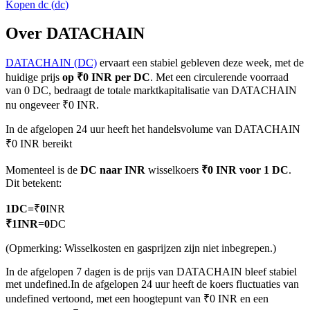
Kopen
dc
(
dc
)
Over DATACHAIN
DATACHAIN (DC)
ervaart een stabiel gebleven deze week, met de
COIN-M-futures
huidige prijs
op ₹0 INR per DC
. Met een circulerende voorraad
Cryptocurrency-futures
van 0 DC, bedraagt de totale marktkapitalisatie van DATACHAIN
nu ongeveer ₹0 INR.
In de afgelopen 24 uur heeft het handelsvolume van DATACHAIN
TradFi
₹0 INR bereikt
Derivaten voor aandelen, forex, edelmetalen en grondstoffen
Momenteel is de
DC naar INR
wisselkoers
₹0 INR voor 1 DC
.
Dit betekent:
1
DC
=
₹
0
INR
₹
1
INR
=
0
DC
(Opmerking: Wisselkosten en gasprijzen zijn niet inbegrepen.)
In de afgelopen 7 dagen is de prijs van DATACHAIN bleef stabiel
met undefined.
In de afgelopen 24 uur heeft de koers fluctuaties van
undefined vertoond, met een hoogtepunt van ₹0 INR en een
USDC-futures