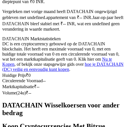
dieptepunt van ₹0 INR.
Futures met USDC als onderpand
Vergeleken met vorige maand heeft DATACHAIN ongewijzigd
gebleven met undefined.appartement van ₹-- INR.
Jaar-op-jaar heeft
DATACHAIN bleef stabiel met ₹-- INR, wat een undefined geen
verandering in waarde markeert.
DATACHAIN Marktstatistieken
DC is een cryptocurrency gebouwd op de DATACHAIN
blockchain. Het heeft een maximale voorraad van 0, met een
huidige totale voorraad van 0 en een circulerende voorraad van 0,
wat het een marktkapitalisatie geeft van 0. Klik hier om
Nu te
Kopiëren Handel
Kopen
, of bekijk onze stapsgewijze gids over
hoe je DATACHAIN
(DC) veilig en eenvoudig kunt kopen
.
Sluit je aan bij top traders
Huidige Prijs
₹
0
Circulerende Voorraad
--
Marktkapitalisatie
₹
--
Volume(24u)
₹
--
DATACHAIN Wisselkoersen voor ander
bedrag
Koop Cryptocurrencies Met Bitrue