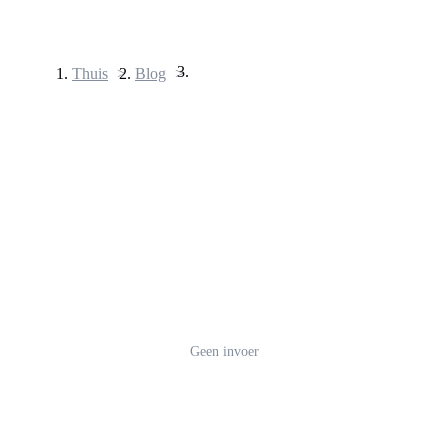
Thuis
>
Blog
>
Termijncontracten
USDT-futures
Futures met USDT als onderpand
Geen invoer