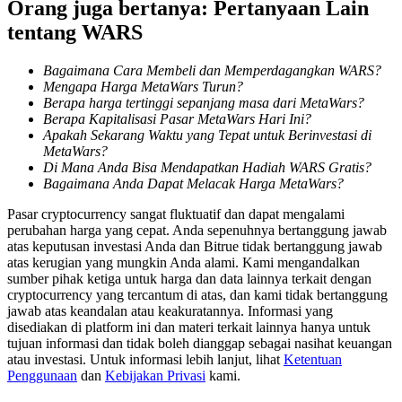
Orang juga bertanya: Pertanyaan Lain
tentang WARS
Memandu
Panduan Pemula Berjangka
Bagaimana Cara Membeli dan Memperdagangkan WARS?
Mengapa Harga MetaWars Turun?
Berapa harga tertinggi sepanjang masa dari MetaWars?
Berapa Kapitalisasi Pasar MetaWars Hari Ini?
Apakah Sekarang Waktu yang Tepat untuk Berinvestasi di
MetaWars?
Di Mana Anda Bisa Mendapatkan Hadiah WARS Gratis?
Bagaimana Anda Dapat Melacak Harga MetaWars?
Pasar cryptocurrency sangat fluktuatif dan dapat mengalami
perubahan harga yang cepat. Anda sepenuhnya bertanggung jawab
atas keputusan investasi Anda dan Bitrue tidak bertanggung jawab
Strategi perdagangan
atas kerugian yang mungkin Anda alami. Kami mengandalkan
sumber pihak ketiga untuk harga dan data lainnya terkait dengan
Pelajari cara untuk tetap menghasilkan keuntungan
cryptocurrency yang tercantum di atas, dan kami tidak bertanggung
jawab atas keandalan atau keakuratannya. Informasi yang
disediakan di platform ini dan materi terkait lainnya hanya untuk
tujuan informasi dan tidak boleh dianggap sebagai nasihat keuangan
atau investasi. Untuk informasi lebih lanjut, lihat
Ketentuan
Penggunaan
dan
Kebijakan Privasi
kami.