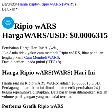
Beranda
>
Harga kripto
>
Ripio wARS
(WARS)
Bagikan
Ripio wARS
Berjangka
Harga
WARS
/USD: $
0.0006315
Perubahan Harga Hari Ini
:
0
（
--
%）
Jika Anda tidak yakin cara membeli Ripio wARS, lihat panduan
lengkap kami
Cara Membeli WARS
.
Data diperbarui pada pukul (UTC+8)
Harga Ripio wARS(WARS) Hari Ini
USDT Berjangka
Harga saat ini Ripio wARS(WARS) adalah $0.0006315 USD.
Kontrak berjangka menggunakan USDT sebagai jaminannya
Perdagangan baru-baru ini dimulai, dan metrik perubahan 24 jam
belum sepenuhnya ditetapkan. Data pasar akan ditampilkan setelah
volume perdagangan yang memadai tercatat.
Performa Grafik Ripio wARS