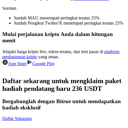
Menjadi Pedagang Salinan
Sorotan
Nikmati pembagian keuntungan dan komisi copy trading
Jumlah MAU menempati peringkat teratas 25%
Jumlah Pengikut Twitter/X menempati peringkat teratas 25%
Mulai perjalanan kripto Anda dalam hitungan
menit
Jelajahi harga kripto live, token teratas, dan tren pasar di
platform
perdagangan kripto
yang aman.
App Store
Google Play
Informasi
Daftar sekarang untuk mengklaim paket
Analisis data besar termasuk info perdagangan, dll.
hadiah pendatang baru 236 USDT
Bergabunglah dengan Bitrue untuk mendapatkan
hadiah eksklusif
Daftar Sekarang