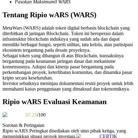
Pasokan Maksimum
0
WARS
Kontrak berjangka menggunakan USDC sebagai jaminannya
Tentang Ripio wARS (WARS)
MetaWars (WARS) adalah token digital berbasis blockchain yang
diterbitkan di jaringan Blockchain. Token ini beroperasi dalam
infrastruktur blockchain induknya yang sudah ada dan dapat
memiliki berbagai fungsi, seperti utilitas, tata kelola, atau partisipasi
ekosistem tergantung pada desain proyeknya.
Sebagai token yang dibangun di atas Blockchain, transaksinya
bergantung pada keamanan jaringan dasar dan mekanisme
konsensusnya. Adopsi dan kinerja pasar bergantung pada
Copy Trading
perkembangan proyek, keterlibatan komunitas, dan dinamika pasar
kripto secara keseluruhan.
Bergabunglah dengan pedagang top
Investor sebaiknya meninjau dokumentasi resmi proyek untuk lebih
memahami kasus penggunaan yang dimaksud dan tokenomiknya.
Ripio wARS Evaluasi Keamanan
67.25
/100
Sorotan & Peringatan
Ripio wARS
Peringkat disediakan oleh situs pihak ketiga, yang
menunjukkan situasi proyek investasi.
CERTIK