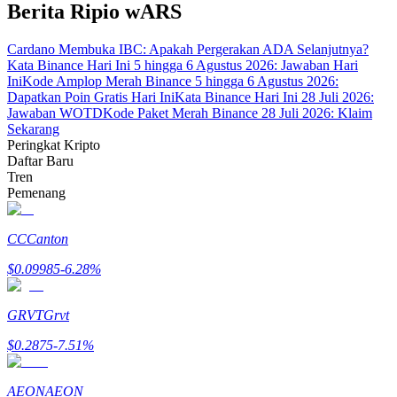
Berita Ripio wARS
Menghasilkan
Cardano Membuka IBC: Apakah Pergerakan ADA Selanjutnya?
Kata Binance Hari Ini 5 hingga 6 Agustus 2026: Jawaban Hari
Ini
Kode Amplop Merah Binance 5 hingga 6 Agustus 2026:
Dapatkan Poin Gratis Hari Ini
Kata Binance Hari Ini 28 Juli 2026:
Jawaban WOTD
Kode Paket Merah Binance 28 Juli 2026: Klaim
Sekarang
Peringkat Kripto
Daftar Baru
Tren
Pemenang
Babi Kekuatan
CC
Canton
Dapatkan imbalan kompetitif setiap hari
$
0.09985
-6.28
%
GRVT
Grvt
$
0.2875
-7.51
%
AEON
AEON