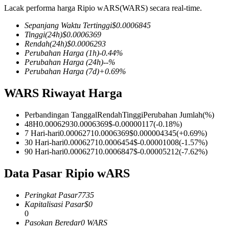
Lacak performa harga Ripio wARS(WARS) secara real-time.
Sepanjang Waktu Tertinggi
$
0.0006845
Tinggi
(24h)
$
0.0006369
Rendah
(24h)
$
0.0006293
COIN-M Berjangka
Perubahan Harga
(1h)
-0.44
%
Perubahan Harga
(24h)
--
%
Mata Uang Kripto Berjangka
Perubahan Harga
(7d)
+
0.69
%
WARS Riwayat Harga
TradFi
Perbandingan Tanggal
Rendah
Tinggi
Perubahan Jumlah
(%)
Derivatif saham, forex, logam mulia, dan komoditas
48H
0.0006293
0.0006369
$
-0.00000117
(
-0.18
%)
7 Hari-hari
0.0006271
0.0006369
$
0.000004345
(
+
0.69
%)
30 Hari-hari
0.0006271
0.0006454
$
-0.00001008
(
-1.57
%)
90 Hari-hari
0.0006271
0.0006847
$
-0.00005212
(
-7.62
%)
Data Pasar Ripio wARS
Peringkat Pasar
7735
Kapitalisasi Pasar
$
0
0
Pasokan Beredar
0
WARS
USDC Berjangka