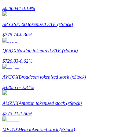
$
0.06044
-0.19
%
Mempertaruhkan
Pengembalian tinggi & akses instan
SPYX
SP500 tokenized ETF (xStock)
$
775.74
-0.30
%
QQQX
Nasdaq tokenized ETF (xStock)
$
720.83
-0.62
%
AVGOX
Broadcom tokenized stock (xStock)
Launchpool
$
426.63
+
2.31
%
Staking fleksibel untuk mendapatkan token populer
AMZNX
Amazon tokenized stock (xStock)
$
273.41
-1.50
%
METAX
Meta tokenized stock (xStock)