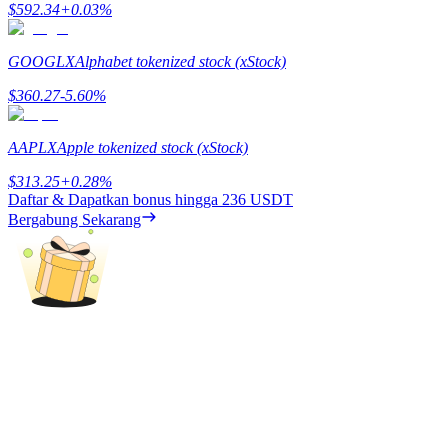
$
592.34
+
0.03
%
GOOGLX
Alphabet tokenized stock (xStock)
Penguncian BTR
$
360.27
-5.60
%
Investasi eksklusif untuk pemegang BTR
AAPLX
Apple tokenized stock (xStock)
$
313.25
+
0.28
%
Daftar & Dapatkan bonus hingga
236 USDT
Bergabung Sekarang
Pinjaman
Layanan pinjaman yang didukung Crypto