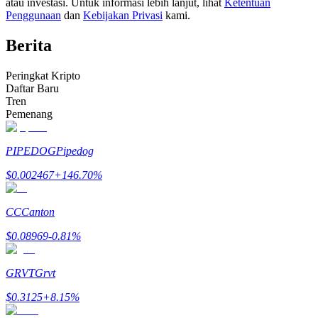
atau investasi. Untuk informasi lebih lanjut, lihat
Ketentuan
Menjadi Pedagang Salinan
Penggunaan
dan
Kebijakan Privasi
kami.
Nikmati pembagian keuntungan dan komisi copy trading
Berita
Peringkat Kripto
Daftar Baru
Tren
Pemenang
PIPEDOG
Pipedog
$
0.002467
+
146.70
%
Informasi
Analisis data besar termasuk info perdagangan, dll.
CC
Canton
$
0.08969
-0.81
%
GRVT
Grvt
$
0.3125
+
8.15
%