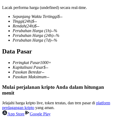
Lacak performa harga (undefined) secara real-time.
Sepanjang Waktu Tertinggi
$
--
Tinggi
(24h)
$
--
COIN-M Berjangka
Rendah
(24h)
$
--
Perubahan Harga
(1h)
--
%
Mata Uang Kripto Berjangka
Perubahan Harga
(24h)
--
%
Perubahan Harga
(7d)
--
%
Data Pasar
TradFi
Derivatif saham, forex, logam mulia, dan komoditas
Peringkat Pasar
1000+
Kapitalisasi Pasar
$
--
Pasokan Beredar
--
Pasokan Maksimum
--
Mulai perjalanan kripto Anda dalam hitungan
menit
Jelajahi harga kripto live, token teratas, dan tren pasar di
platform
perdagangan kripto
yang aman.
App Store
Google Play
USDC Berjangka