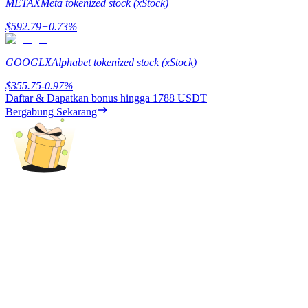
METAX
Meta tokenized stock (xStock)
Menghasilkan
$
592.79
+
0.73
%
GOOGLX
Alphabet tokenized stock (xStock)
$
355.75
-0.97
%
Daftar & Dapatkan bonus hingga
1788 USDT
Bergabung Sekarang
Babi Kekuatan
Dapatkan imbalan kompetitif setiap hari