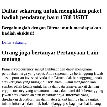
Kontrak berjangka menggunakan USDC sebagai jaminannya
Daftar sekarang untuk mengklaim paket
hadiah pendatang baru 1788 USDT
Bergabunglah dengan Bitrue untuk mendapatkan
hadiah eksklusif
Daftar Sekarang
Orang juga bertanya: Pertanyaan Lain
Copy Trading
tentang
Bergabunglah dengan pedagang top
Pasar cryptocurrency sangat fluktuatif dan dapat mengalami
perubahan harga yang cepat. Anda sepenuhnya bertanggung jawab
atas keputusan investasi Anda dan Bitrue tidak bertanggung jawab
atas kerugian yang mungkin Anda alami. Kami mengandalkan
sumber pihak ketiga untuk harga dan data lainnya terkait dengan
cryptocurrency yang tercantum di atas, dan kami tidak bertanggung
jawab atas keandalan atau keakuratannya. Informasi yang
disediakan di platform ini dan materi terkait lainnya hanya untuk
tujuan informasi dan tidak boleh dianggap sebagai nasihat keuangan