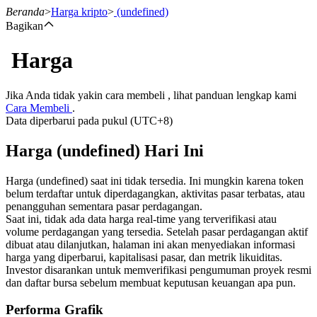
Beranda
>
Harga kripto
>
(undefined)
Bagikan
Harga
Berjangka
Jika Anda tidak yakin cara membeli , lihat panduan lengkap kami
Cara Membeli
.
Data diperbarui pada pukul (UTC+8)
Harga (undefined) Hari Ini
Harga (undefined) saat ini tidak tersedia. Ini mungkin karena token
belum terdaftar untuk diperdagangkan, aktivitas pasar terbatas, atau
penangguhan sementara pasar perdagangan.
USDT Berjangka
Saat ini, tidak ada data harga real-time yang terverifikasi atau
volume perdagangan yang tersedia. Setelah pasar perdagangan aktif
Kontrak berjangka menggunakan USDT sebagai jaminannya
dibuat atau dilanjutkan, halaman ini akan menyediakan informasi
harga yang diperbarui, kapitalisasi pasar, dan metrik likuiditas.
Investor disarankan untuk memverifikasi pengumuman proyek resmi
dan daftar bursa sebelum membuat keputusan keuangan apa pun.
Performa Grafik