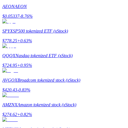
AEON
AEON
Memandu
$
0.05337
-8.76
%
Panduan Pemula Berjangka
SPYX
SP500 tokenized ETF (xStock)
$
778.25
+
0.63
%
QQQX
Nasdaq tokenized ETF (xStock)
$
724.95
+
0.95
%
AVGOX
Broadcom tokenized stock (xStock)
Strategi perdagangan
$
420.43
-0.83
%
Pelajari cara untuk tetap menghasilkan keuntungan
AMZNX
Amazon tokenized stock (xStock)
$
274.62
+
0.82
%