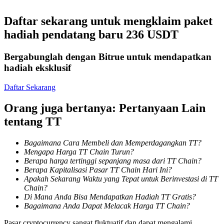
Menjadi Pedagang Salinan
Daftar sekarang untuk mengklaim paket
Nikmati pembagian keuntungan dan komisi copy trading
hadiah pendatang baru 236 USDT
Bergabunglah dengan Bitrue untuk mendapatkan
hadiah eksklusif
Daftar Sekarang
Orang juga bertanya: Pertanyaan Lain
tentang TT
Informasi
Bagaimana Cara Membeli dan Memperdagangkan TT?
Analisis data besar termasuk info perdagangan, dll.
Mengapa Harga TT Chain Turun?
Berapa harga tertinggi sepanjang masa dari TT Chain?
Berapa Kapitalisasi Pasar TT Chain Hari Ini?
Apakah Sekarang Waktu yang Tepat untuk Berinvestasi di TT
Chain?
Di Mana Anda Bisa Mendapatkan Hadiah TT Gratis?
Bagaimana Anda Dapat Melacak Harga TT Chain?
Pasar cryptocurrency sangat fluktuatif dan dapat mengalami