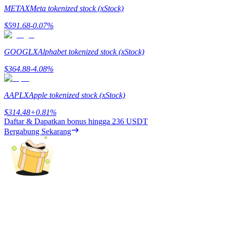
METAX
Meta tokenized stock (xStock)
Memandu
$
591.68
-0.07
%
Panduan Pemula Berjangka
GOOGLX
Alphabet tokenized stock (xStock)
$
364.88
-4.08
%
AAPLX
Apple tokenized stock (xStock)
$
314.48
+
0.81
%
Daftar & Dapatkan bonus hingga
236 USDT
Bergabung Sekarang
Strategi perdagangan
Pelajari cara untuk tetap menghasilkan keuntungan