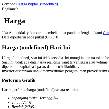
Beranda
>
Harga kripto
>
(undefined)
Bagikan
Harga
Berjangka
Jika Anda tidak yakin cara membeli , lihat panduan lengkap kami
Car
Data diperbarui pada pukul (UTC+8)
Harga (undefined) Hari Ini
Harga (undefined) saat ini tidak tersedia. Ini mungkin karena token 
Saat ini, tidak ada data harga real-time yang terverifikasi atau volu
diperbarui, kapitalisasi pasar, dan metrik likuiditas.
Investor disarankan untuk memverifikasi pengumuman proyek resmi 
USDT Berjangka
Performa Grafik
Kontrak berjangka menggunakan USDT sebagai jaminannya
Lacak performa harga (undefined) secara real-time.
Sepanjang Waktu Tertinggi
$
--
Tinggi
(24h)
$
--
Rendah
(24h)
$
--