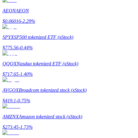
Menjadi Pedagang Salinan
AEON
AEON
Nikmati pembagian keuntungan dan komisi copy trading
$
0.06016
-2.29
%
SPYX
SP500 tokenized ETF (xStock)
$
775.56
-0.44
%
QQQX
Nasdaq tokenized ETF (xStock)
$
717.65
-1.40
%
Informasi
Analisis data besar termasuk info perdagangan, dll.
AVGOX
Broadcom tokenized stock (xStock)
$
419.1
-0.75
%
AMZNX
Amazon tokenized stock (xStock)
$
273.45
-1.73
%