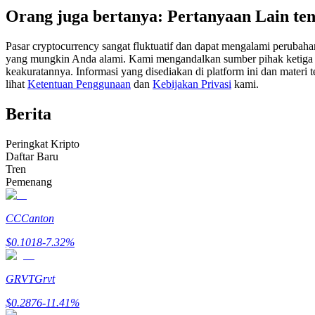
Orang juga bertanya: Pertanyaan Lain te
Kontrak berjangka menggunakan USDC sebagai jaminannya
Pasar cryptocurrency sangat fluktuatif dan dapat mengalami perubah
yang mungkin Anda alami. Kami mengandalkan sumber pihak ketiga unt
keakuratannya. Informasi yang disediakan di platform ini dan materi t
lihat
Ketentuan Penggunaan
dan
Kebijakan Privasi
kami.
Berita
Peringkat Kripto
Daftar Baru
Copy Trading
Tren
Pemenang
Bergabunglah dengan pedagang top
CC
Canton
$
0.1018
-7.32
%
GRVT
Grvt
$
0.2876
-11.41
%