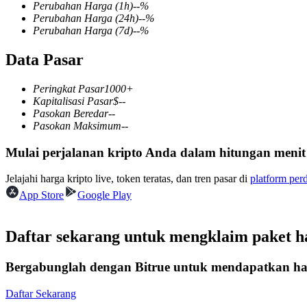
Perubahan Harga
(1h)
--
%
Perubahan Harga
(24h)
--
%
Perubahan Harga
(7d)
--
%
Data Pasar
COIN-M Berjangka
Mata Uang Kripto Berjangka
Peringkat Pasar
1000+
Kapitalisasi Pasar
$
--
Pasokan Beredar
--
Pasokan Maksimum
--
TradFi
Mulai perjalanan kripto Anda dalam hitungan menit
Derivatif saham, forex, logam mulia, dan komoditas
Jelajahi harga kripto live, token teratas, dan tren pasar di
platform per
App Store
Google Play
Daftar sekarang untuk mengklaim paket 
Bergabunglah dengan Bitrue untuk mendapatkan had
Daftar Sekarang
USDC Berjangka