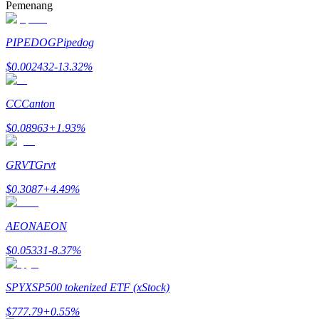
Pemenang
PIPEDOG
Pipedog
Penguncian BTR
$
0.002432
-13.32
%
Investasi eksklusif untuk pemegang BTR
CC
Canton
$
0.08963
+
1.93
%
GRVT
Grvt
$
0.3087
+
4.49
%
Pinjaman
AEON
AEON
Layanan pinjaman yang didukung Crypto
$
0.05331
-8.37
%
SPYX
SP500 tokenized ETF (xStock)
$
777.79
+
0.55
%