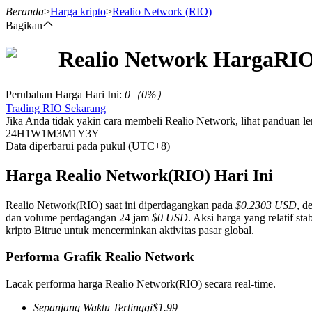
Beranda
>
Harga kripto
>
Realio Network
(RIO)
Bagikan
Realio Network
Harga
RI
Berjangka
Perubahan Harga Hari Ini
:
0
（
0
%）
Trading RIO Sekarang
Jika Anda tidak yakin cara membeli Realio Network, lihat panduan 
24H
1W
1M
3M
1Y
3Y
Data diperbarui pada pukul (UTC+8)
Harga Realio Network(RIO) Hari Ini
Realio Network(RIO) saat ini diperdagangkan pada
$0.2303 USD
, d
USDT Berjangka
dan volume perdagangan 24 jam
$0 USD
. Aksi harga yang relatif s
kripto Bitrue untuk mencerminkan aktivitas pasar global.
Kontrak berjangka menggunakan USDT sebagai jaminannya
Performa Grafik Realio Network
Lacak performa harga Realio Network(RIO) secara real-time.
Sepanjang Waktu Tertinggi
$
1.99