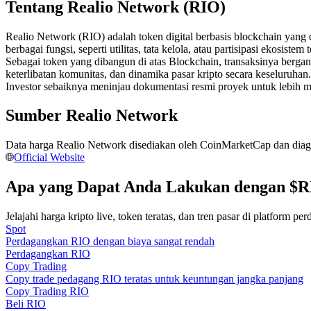
Tentang Realio Network (RIO)
Kontrak berjangka menggunakan USDC sebagai jaminannya
Realio Network (RIO) adalah token digital berbasis blockchain yang d
berbagai fungsi, seperti utilitas, tata kelola, atau partisipasi ekosist
Sebagai token yang dibangun di atas Blockchain, transaksinya berg
keterlibatan komunitas, dan dinamika pasar kripto secara keseluruhan.
Investor sebaiknya meninjau dokumentasi resmi proyek untuk lebi
Sumber Realio Network
Data harga Realio Network disediakan oleh CoinMarketCap dan diagreg
Copy Trading
Official Website
Bergabunglah dengan pedagang top
Apa yang Dapat Anda Lakukan dengan $RI
Jelajahi harga kripto live, token teratas, dan tren pasar di platform p
Spot
Perdagangkan RIO dengan biaya sangat rendah
Perdagangkan RIO
Copy Trading
Copy trade pedagang RIO teratas untuk keuntungan jangka panjang
Copy Trading RIO
Beli RIO