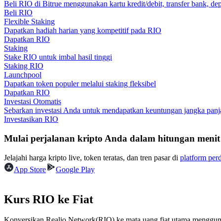
Beli RIO di Bitrue menggunakan kartu kredit/debit, transfer bank, dep
Menjadi Pedagang Salinan
Beli RIO
Flexible Staking
Nikmati pembagian keuntungan dan komisi copy trading
Dapatkan hadiah harian yang kompetitif pada RIO
Dapatkan RIO
Staking
Stake RIO untuk imbal hasil tinggi
Staking RIO
Launchpool
Dapatkan token populer melalui staking fleksibel
Dapatkan RIO
Investasi Otomatis
Sebarkan investasi Anda untuk mendapatkan keuntungan jangka panja
Investasikan RIO
Informasi
Mulai perjalanan kripto Anda dalam hitungan menit
Analisis data besar termasuk info perdagangan, dll.
Jelajahi harga kripto live, token teratas, dan tren pasar di
platform per
App Store
Google Play
Kurs RIO ke Fiat
Konversikan Realio Network(RIO) ke mata uang fiat utama mengguna