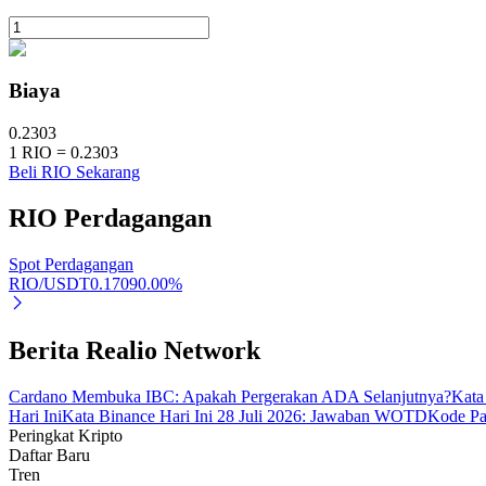
Mempertaruhkan
Pengembalian tinggi & akses instan
Biaya
0.2303
1
RIO
=
0.2303
Beli RIO Sekarang
RIO
Perdagangan
Spot Perdagangan
RIO/USDT
0.1709
0.00
%
Launchpool
Staking fleksibel untuk mendapatkan token populer
Berita Realio Network
Cardano Membuka IBC: Apakah Pergerakan ADA Selanjutnya?
Kata
Hari Ini
Kata Binance Hari Ini 28 Juli 2026: Jawaban WOTD
Kode Pa
Peringkat Kripto
Daftar Baru
Tren