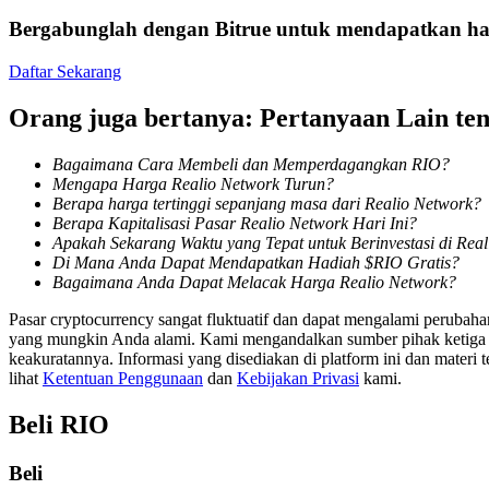
Bergabunglah dengan Bitrue untuk mendapatkan had
Menghasilkan
Daftar Sekarang
Orang juga bertanya: Pertanyaan Lain te
Bagaimana Cara Membeli dan Memperdagangkan RIO?
Mengapa Harga Realio Network Turun?
Berapa harga tertinggi sepanjang masa dari Realio Network?
Berapa Kapitalisasi Pasar Realio Network Hari Ini?
Apakah Sekarang Waktu yang Tepat untuk Berinvestasi di Rea
Di Mana Anda Dapat Mendapatkan Hadiah $RIO Gratis?
Babi Kekuatan
Bagaimana Anda Dapat Melacak Harga Realio Network?
Dapatkan imbalan kompetitif setiap hari
Pasar cryptocurrency sangat fluktuatif dan dapat mengalami perubah
yang mungkin Anda alami. Kami mengandalkan sumber pihak ketiga unt
keakuratannya. Informasi yang disediakan di platform ini dan materi t
lihat
Ketentuan Penggunaan
dan
Kebijakan Privasi
kami.
Beli
RIO
Beli