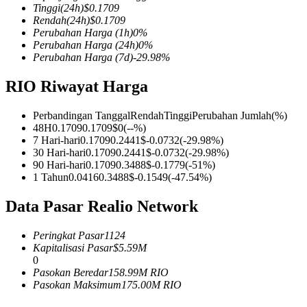
Tinggi
(24h)
$
0.1709
Rendah
(24h)
$
0.1709
Perubahan Harga
(1h)
0
%
Perubahan Harga
(24h)
0
%
Perubahan Harga
(7d)
-29.98
%
COIN-M Berjangka
RIO Riwayat Harga
Mata Uang Kripto Berjangka
Perbandingan Tanggal
Rendah
Tinggi
Perubahan Jumlah
(%)
48H
0.1709
0.1709
$
0
(
--
%)
TradFi
7 Hari-hari
0.1709
0.2441
$
-0.0732
(
-29.98
%)
30 Hari-hari
0.1709
0.2441
$
-0.0732
(
-29.98
%)
Derivatif saham, forex, logam mulia, dan komoditas
90 Hari-hari
0.1709
0.3488
$
-0.1779
(
-51
%)
1 Tahun
0.0416
0.3488
$
-0.1549
(
-47.54
%)
Data Pasar Realio Network
Peringkat Pasar
1124
Kapitalisasi Pasar
$
5.59M
0
Pasokan Beredar
158.99M
RIO
Pasokan Maksimum
175.00M
RIO
USDC Berjangka