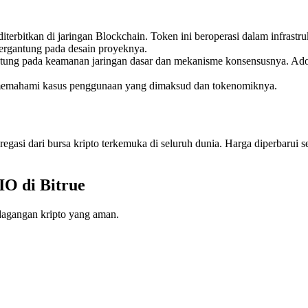
iterbitkan di jaringan Blockchain. Token ini beroperasi dalam infrast
em tergantung pada desain proyeknya.
antung pada keamanan jaringan dasar dan mekanisme konsensusnya. Ado
h memahami kasus penggunaan yang dimaksud dan tokenomiknya.
asi dari bursa kripto terkemuka di seluruh dunia. Harga diperbarui se
O di Bitrue
erdagangan kripto yang aman.