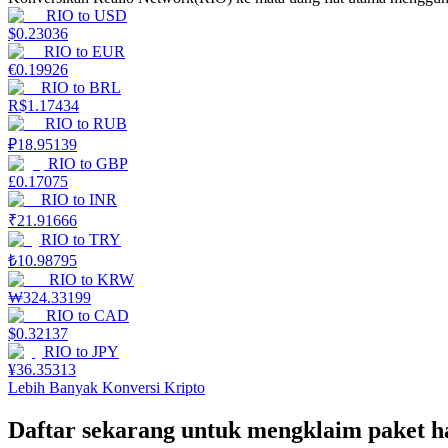
RIO
to
USD
$
0.23036
Memandu
RIO
to
EUR
€
0.19926
Panduan Pemula Berjangka
RIO
to
BRL
R$
1.17434
RIO
to
RUB
₽
18.95139
RIO
to
GBP
£
0.17075
RIO
to
INR
₹
21.91666
RIO
to
TRY
₺
10.98795
RIO
to
KRW
Strategi perdagangan
₩
324.33199
Pelajari cara untuk tetap menghasilkan keuntungan
RIO
to
CAD
$
0.32137
RIO
to
JPY
¥
36.35313
Lebih Banyak Konversi Kripto
Daftar sekarang untuk mengklaim paket 