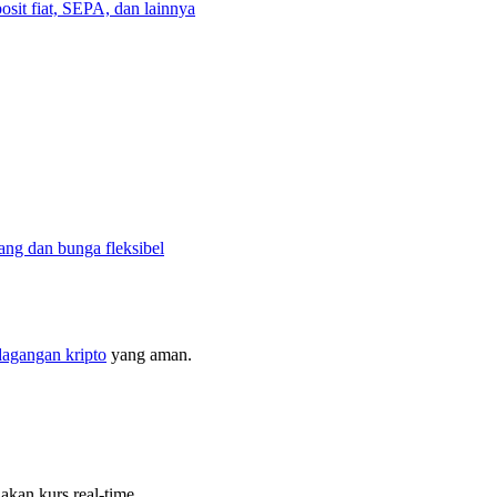
osit fiat, SEPA, dan lainnya
ng dan bunga fleksibel
dagangan kripto
yang aman.
kan kurs real-time.