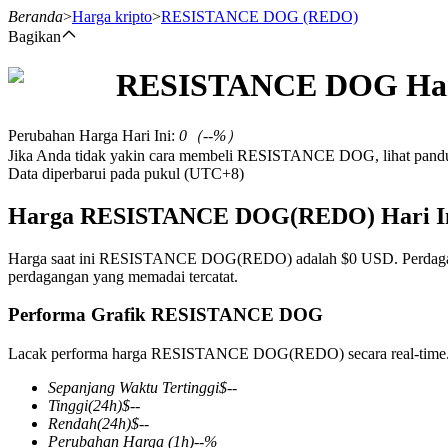
Beranda
>
Harga kripto
>
RESISTANCE DOG
(REDO)
Bagikan
RESISTANCE DOG
Ha
Berjangka
Perubahan Harga Hari Ini
:
0
（
--
%）
Jika Anda tidak yakin cara membeli RESISTANCE DOG, lihat pand
Data diperbarui pada pukul (UTC+8)
Harga RESISTANCE DOG(REDO) Hari I
Harga saat ini RESISTANCE DOG(REDO) adalah $0 USD. Perdagangan 
perdagangan yang memadai tercatat.
USDT Berjangka
Performa Grafik RESISTANCE DOG
Kontrak berjangka menggunakan USDT sebagai jaminannya
Lacak performa harga RESISTANCE DOG(REDO) secara real-time
Sepanjang Waktu Tertinggi
$
--
Tinggi
(24h)
$
--
Rendah
(24h)
$
--
Perubahan Harga
(1h)
--
%