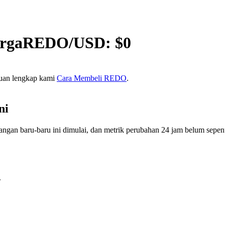
rga
REDO
/USD: $
0
uan lengkap kami
Cara Membeli REDO
.
ni
baru-baru ini dimulai, dan metrik perubahan 24 jam belum sepenuhn
.