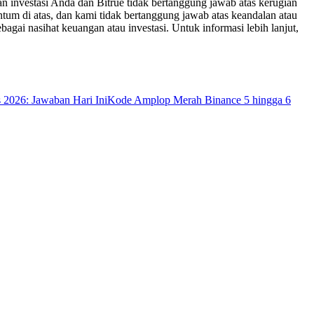
n investasi Anda dan Bitrue tidak bertanggung jawab atas kerugian
um di atas, dan kami tidak bertanggung jawab atas keandalan atau
bagai nasihat keuangan atau investasi. Untuk informasi lebih lanjut,
s 2026: Jawaban Hari Ini
Kode Amplop Merah Binance 5 hingga 6