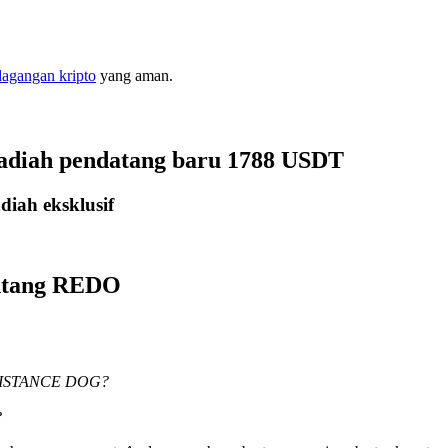
dagangan kripto
yang aman.
hadiah pendatang baru 1788 USDT
iah eksklusif
entang REDO
RESISTANCE DOG?
?