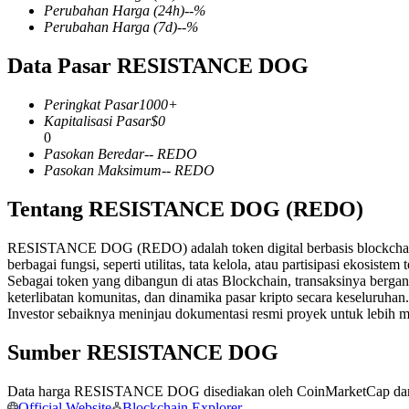
Perubahan Harga
(24h)
--
%
Perubahan Harga
(7d)
--
%
Data Pasar RESISTANCE DOG
COIN-M Berjangka
Peringkat Pasar
1000+
Mata Uang Kripto Berjangka
Kapitalisasi Pasar
$
0
0
Pasokan Beredar
--
REDO
Pasokan Maksimum
--
REDO
TradFi
Tentang RESISTANCE DOG (REDO)
Derivatif saham, forex, logam mulia, dan komoditas
RESISTANCE DOG (REDO) adalah token digital berbasis blockchain ya
berbagai fungsi, seperti utilitas, tata kelola, atau partisipasi ekosist
Sebagai token yang dibangun di atas Blockchain, transaksinya berg
keterlibatan komunitas, dan dinamika pasar kripto secara keseluruhan.
Investor sebaiknya meninjau dokumentasi resmi proyek untuk lebi
Sumber RESISTANCE DOG
Data harga RESISTANCE DOG disediakan oleh CoinMarketCap dan diagr
USDC Berjangka
Official Website
Blockchain Explorer