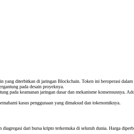
ng diterbitkan di jaringan Blockchain. Token ini beroperasi dalam i
em tergantung pada desain proyeknya.
antung pada keamanan jaringan dasar dan mekanisme konsensusnya. Ado
h memahami kasus penggunaan yang dimaksud dan tokenomiknya.
egasi dari bursa kripto terkemuka di seluruh dunia. Harga diperbaru