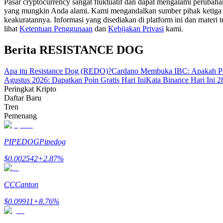
Pasar cryptocurrency sangat fluktuatif dan dapat mengalami perubah
Menjadi Pedagang Salinan
yang mungkin Anda alami. Kami mengandalkan sumber pihak ketiga unt
keakuratannya. Informasi yang disediakan di platform ini dan materi t
Nikmati pembagian keuntungan dan komisi copy trading
lihat
Ketentuan Penggunaan
dan
Kebijakan Privasi
kami.
Berita RESISTANCE DOG
Apa itu Resistance Dog (REDO)?
Cardano Membuka IBC: Apakah Pe
Agustus 2026: Dapatkan Poin Gratis Hari Ini
Kata Binance Hari Ini 
Peringkat Kripto
Daftar Baru
Tren
Pemenang
Informasi
PIPEDOG
Pipedog
Analisis data besar termasuk info perdagangan, dll.
$
0.002542
+
2.87
%
CC
Canton
$
0.09911
+
8.76
%