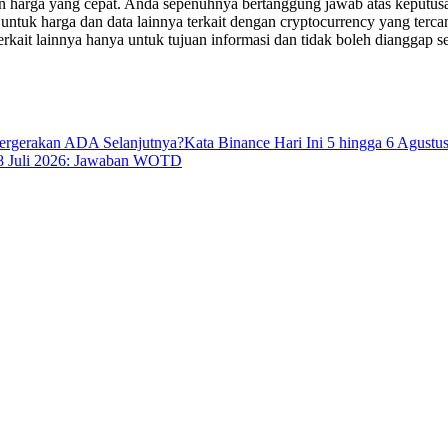
an harga yang cepat. Anda sepenuhnya bertanggung jawab atas keputusa
uk harga dan data lainnya terkait dengan cryptocurrency yang tercant
erkait lainnya hanya untuk tujuan informasi dan tidak boleh dianggap se
rgerakan ADA Selanjutnya?
Kata Binance Hari Ini 5 hingga 6 Agustu
28 Juli 2026: Jawaban WOTD