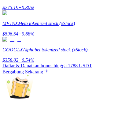
$
275.19
+
0.30
%
Menghasilkan
METAX
Meta tokenized stock (xStock)
$
596.54
+
0.68
%
GOOGLX
Alphabet tokenized stock (xStock)
$
358.02
+
0.54
%
Daftar & Dapatkan bonus hingga
1788 USDT
Bergabung Sekarang
Babi Kekuatan
Dapatkan imbalan kompetitif setiap hari