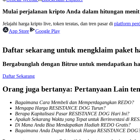
Kontrak berjangka menggunakan USDC sebagai jaminannya
Mulai perjalanan kripto Anda dalam hitungan menit
Jelajahi harga kripto live, token teratas, dan tren pasar di
platform per
App Store
Google Play
Daftar sekarang untuk mengklaim paket 
Bergabunglah dengan Bitrue untuk mendapatkan had
Copy Trading
Daftar Sekarang
Bergabunglah dengan pedagang top
Orang juga bertanya: Pertanyaan Lain t
Bagaimana Cara Membeli dan Memperdagangkan REDO?
Mengapa Harga RESISTANCE DOG Turun?
Berapa Kapitalisasi Pasar RESISTANCE DOG Hari Ini?
Apakah Sekarang Waktu yang Tepat untuk Berinvestasi di 
Di Mana Anda Bisa Mendapatkan Hadiah REDO Gratis?
Bagaimana Anda Dapat Melacak Harga RESISTANCE DOG