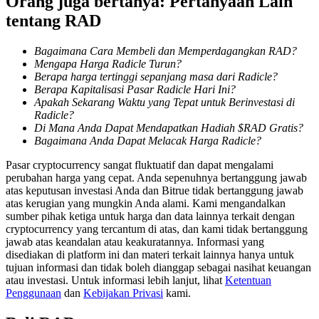
Orang juga bertanya: Pertanyaan Lain
tentang RAD
Penguncian BTR
Bagaimana Cara Membeli dan Memperdagangkan RAD?
Mengapa Harga Radicle Turun?
Investasi eksklusif untuk pemegang BTR
Berapa harga tertinggi sepanjang masa dari Radicle?
Berapa Kapitalisasi Pasar Radicle Hari Ini?
Apakah Sekarang Waktu yang Tepat untuk Berinvestasi di
Radicle?
Di Mana Anda Dapat Mendapatkan Hadiah $RAD Gratis?
Bagaimana Anda Dapat Melacak Harga Radicle?
Pasar cryptocurrency sangat fluktuatif dan dapat mengalami
perubahan harga yang cepat. Anda sepenuhnya bertanggung jawab
atas keputusan investasi Anda dan Bitrue tidak bertanggung jawab
atas kerugian yang mungkin Anda alami. Kami mengandalkan
Pinjaman
sumber pihak ketiga untuk harga dan data lainnya terkait dengan
cryptocurrency yang tercantum di atas, dan kami tidak bertanggung
Layanan pinjaman yang didukung Crypto
jawab atas keandalan atau keakuratannya. Informasi yang
disediakan di platform ini dan materi terkait lainnya hanya untuk
tujuan informasi dan tidak boleh dianggap sebagai nasihat keuangan
atau investasi. Untuk informasi lebih lanjut, lihat
Ketentuan
Penggunaan
dan
Kebijakan Privasi
kami.