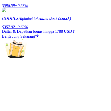
Deposit & Trade BTC to Share 25000 USDT prize pool!
$
596.59
+
0.58
%
GOOGLX
Alphabet tokenized stock (xStock)
Deposit CASHCAT & Win
$
357.92
+
0.60
%
Daftar & Dapatkan bonus hingga
1788 USDT
Share 500000 CASHCAT prize pool
Bergabung Sekarang
Exclusive for BitMart Users
Register & Trade to Win 500,000 USDT
Precious Metals Trading Carnival
Trade Gold & Silver · 33,333 USDT Bonus