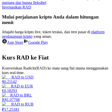
panjang dan bunga fleksibel
Investasikan RAD
Menghasilkan
Mulai perjalanan kripto Anda dalam hitungan
menit
Jelajahi harga kripto live, token teratas, dan tren pasar di
platform
perdagangan kripto
yang aman.
App Store
Google Play
Kurs RAD ke Fiat
Babi Kekuatan
Konversikan Radicle(RAD) ke mata uang fiat utama menggunakan
Dapatkan imbalan kompetitif setiap hari
kurs real-time.
RAD
to
USD
$
0.21142
RAD
to
EUR
€
0.18293
RAD
to
BRL
R$
1.07768
RAD
to
RUB
₽
17.25181