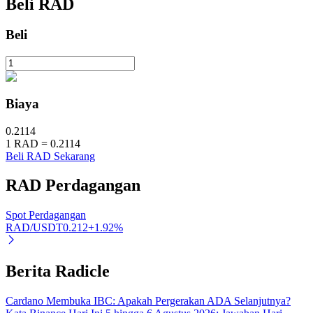
Beli
RAD
Beli
Investasi Otomatis
Raih keuntungan jangka panjang dan kepentingan fleksibel
Biaya
0.2114
1
RAD
=
0.2114
Beli RAD Sekarang
RAD
Perdagangan
Spot Perdagangan
RAD/USDT
0.212
+
1.92
%
Pelajari Staking
Pelajari tentang mendapatkan penghasilan pasif
Berita Radicle
Bitrue
AI
Cardano Membuka IBC: Apakah Pergerakan ADA Selanjutnya?