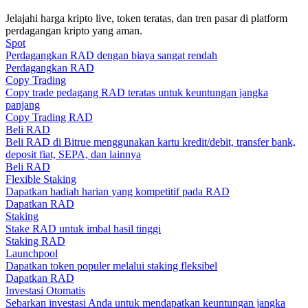
Jelajahi harga kripto live, token teratas, dan tren pasar di platform
Memandu
perdagangan kripto yang aman.
Spot
Panduan Pemula Berjangka
Perdagangkan RAD dengan biaya sangat rendah
Perdagangkan RAD
Copy Trading
Copy trade pedagang RAD teratas untuk keuntungan jangka
panjang
Copy Trading RAD
Beli RAD
Beli RAD di Bitrue menggunakan kartu kredit/debit, transfer bank,
deposit fiat, SEPA, dan lainnya
Beli RAD
Flexible Staking
Dapatkan hadiah harian yang kompetitif pada RAD
Strategi perdagangan
Dapatkan RAD
Staking
Pelajari cara untuk tetap menghasilkan keuntungan
Stake RAD untuk imbal hasil tinggi
Staking RAD
Launchpool
Dapatkan token populer melalui staking fleksibel
Dapatkan RAD
Investasi Otomatis
Sebarkan investasi Anda untuk mendapatkan keuntungan jangka