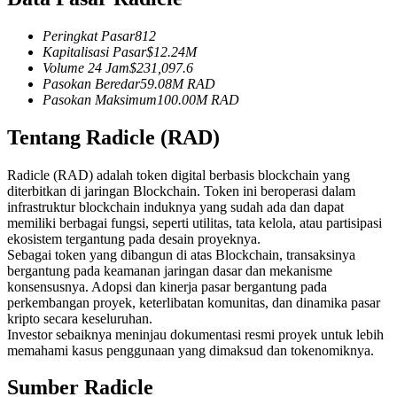
Kontrak berjangka menggunakan USDC sebagai jaminannya
Peringkat Pasar
812
Kapitalisasi Pasar
$
12.24M
Volume 24 Jam
$
231,097.6
Pasokan Beredar
59.08M
RAD
Pasokan Maksimum
100.00M
RAD
Tentang Radicle (RAD)
Radicle (RAD) adalah token digital berbasis blockchain yang
diterbitkan di jaringan Blockchain. Token ini beroperasi dalam
Copy Trading
infrastruktur blockchain induknya yang sudah ada dan dapat
memiliki berbagai fungsi, seperti utilitas, tata kelola, atau partisipasi
Bergabunglah dengan pedagang top
ekosistem tergantung pada desain proyeknya.
Sebagai token yang dibangun di atas Blockchain, transaksinya
bergantung pada keamanan jaringan dasar dan mekanisme
konsensusnya. Adopsi dan kinerja pasar bergantung pada
perkembangan proyek, keterlibatan komunitas, dan dinamika pasar
kripto secara keseluruhan.
Investor sebaiknya meninjau dokumentasi resmi proyek untuk lebih
memahami kasus penggunaan yang dimaksud dan tokenomiknya.
Sumber Radicle