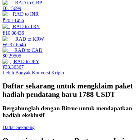
RAD
to
GBP
£
0.15699
Mempertaruhkan
RAD
to
INR
₹
20.11456
Pengembalian tinggi & akses instan
RAD
to
TRY
₺
10.08436
RAD
to
KRW
₩
297.6546
RAD
to
CAD
$
0.29505
RAD
to
JPY
¥
33.36367
Lebih Banyak Konversi Kripto
Daftar sekarang untuk mengklaim paket
Launchpool
hadiah pendatang baru 1788 USDT
Staking fleksibel untuk mendapatkan token populer
Bergabunglah dengan Bitrue untuk mendapatkan
hadiah eksklusif
Daftar Sekarang