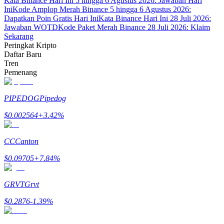
Kata Binance Hari Ini 5 hingga 6 Agustus 2026: Jawaban Hari
Ini
Kode Amplop Merah Binance 5 hingga 6 Agustus 2026:
Dapatkan Poin Gratis Hari Ini
Kata Binance Hari Ini 28 Juli 2026:
Jawaban WOTD
Kode Paket Merah Binance 28 Juli 2026: Klaim
Sekarang
Peringkat Kripto
Daftar Baru
Mitra Bitrue
Tren
Pemenang
PIPEDOG
Pipedog
$
0.002564
+
3.42
%
CC
Canton
$
0.09705
+
7.84
%
Afiliasi Bitrue
Hingga 65% Komisi!
GRVT
Grvt
$
0.2876
-1.39
%