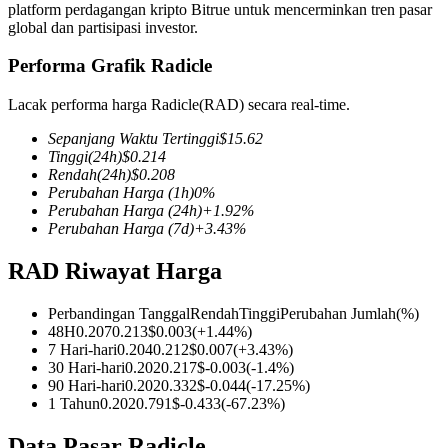
platform perdagangan kripto Bitrue untuk mencerminkan tren pasar
global dan partisipasi investor.
Performa Grafik Radicle
COIN-M Berjangka
Lacak performa harga Radicle(RAD) secara real-time.
Mata Uang Kripto Berjangka
Sepanjang Waktu Tertinggi
$
15.62
Tinggi
(24h)
$
0.214
Rendah
(24h)
$
0.208
Perubahan Harga
(1h)
0
%
TradFi
Perubahan Harga
(24h)
+
1.92
%
Perubahan Harga
(7d)
+
3.43
%
Derivatif saham, forex, logam mulia, dan komoditas
RAD Riwayat Harga
Perbandingan Tanggal
Rendah
Tinggi
Perubahan Jumlah
(%)
48H
0.207
0.213
$
0.003
(
+
1.44
%)
7 Hari-hari
0.204
0.212
$
0.007
(
+
3.43
%)
30 Hari-hari
0.202
0.217
$
-0.003
(
-1.4
%)
90 Hari-hari
0.202
0.332
$
-0.044
(
-17.25
%)
1 Tahun
0.202
0.791
$
-0.433
(
-67.23
%)
USDC Berjangka
Data Pasar Radicle