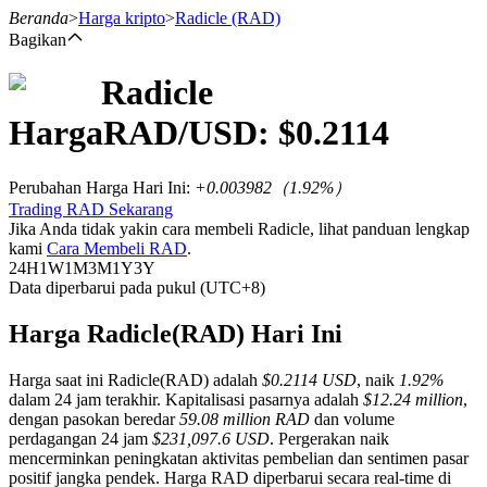
Beranda
>
Harga kripto
>
Radicle
(RAD)
Bagikan
Radicle
Berjangka
Harga
RAD
/USD: $
0.2114
Perubahan Harga Hari Ini
:
+0.003982
（
1.92
%）
Trading RAD Sekarang
Jika Anda tidak yakin cara membeli Radicle, lihat panduan lengkap
kami
Cara Membeli RAD
.
24H
1W
1M
3M
1Y
3Y
Data diperbarui pada pukul (UTC+8)
USDT Berjangka
Harga Radicle(RAD) Hari Ini
Kontrak berjangka menggunakan USDT sebagai jaminannya
Harga saat ini Radicle(RAD) adalah
$0.2114 USD
, naik
1.92%
dalam 24 jam terakhir. Kapitalisasi pasarnya adalah
$12.24 million
,
dengan pasokan beredar
59.08 million RAD
dan volume
perdagangan 24 jam
$231,097.6 USD
. Pergerakan naik
mencerminkan peningkatan aktivitas pembelian dan sentimen pasar
positif jangka pendek. Harga RAD diperbarui secara real-time di