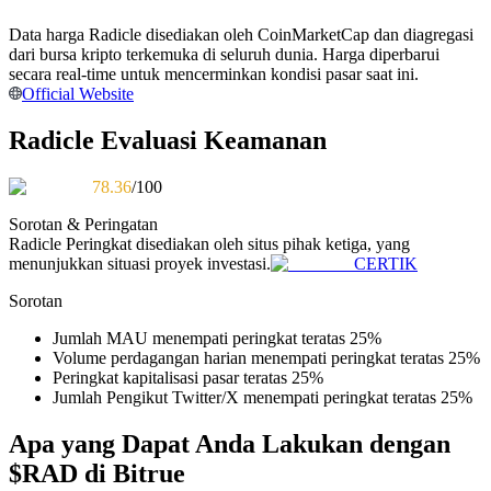
Menjadi Pedagang Salinan
Data harga Radicle disediakan oleh CoinMarketCap dan diagregasi
Nikmati pembagian keuntungan dan komisi copy trading
dari bursa kripto terkemuka di seluruh dunia. Harga diperbarui
secara real-time untuk mencerminkan kondisi pasar saat ini.
Official Website
Radicle Evaluasi Keamanan
78.36
/100
Sorotan & Peringatan
Radicle
Peringkat disediakan oleh situs pihak ketiga, yang
menunjukkan situasi proyek investasi.
CERTIK
Informasi
Sorotan
Analisis data besar termasuk info perdagangan, dll.
Jumlah MAU menempati peringkat teratas 25%
Volume perdagangan harian menempati peringkat teratas 25%
Peringkat kapitalisasi pasar teratas 25%
Jumlah Pengikut Twitter/X menempati peringkat teratas 25%
Apa yang Dapat Anda Lakukan dengan
$RAD di Bitrue